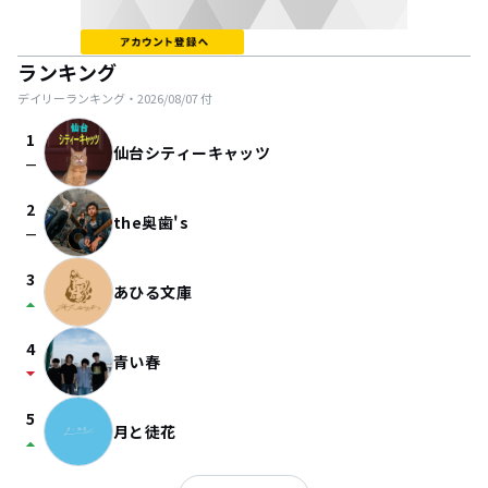
ランキング
デイリーランキング・
2026/08/07
付
1
仙台シティーキャッツ
check_indeterminate_small
2
the奥歯's
check_indeterminate_small
3
あひる文庫
arrow_drop_up
4
青い春
arrow_drop_down
5
月と徒花
arrow_drop_up