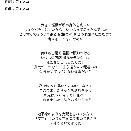
作詞：
ディスコ
作曲：
ディスコ
大きい怪獣が私の身体を貪った

ちょうどそこにいたから、いいなって思ったんでしょ

とは言ってもついて来る理由(ワケ)を２つ半並べたあたりで

考えることを、やめた

夜は蒸し暑く 昼間は照りつける

いつもの商店 慣れたテンション

私たちは出会ったんだよ

真実が一つなんて嘘 永遠なんて程遠いね

泣きたくても泣けない怪獣だから

私を嫌って 早いとこ嫌いになって

このままいたら私たち壊れちゃう

私を嫌って 今すぐに離れて

このままいたら私たち壊れちゃう

地平線のような支配をされて気付く

「安定」という文字を指で書いてみたら

７秒くらいで消えた
