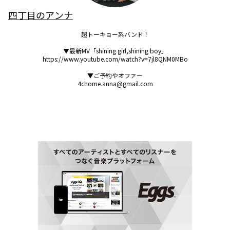
四丁目のアンナ
超トーキョー系バンド！

▼最新MV「shining girl,shining boy」

https://www.youtube.com/watch?v=7jl8QNM0MBo

▼ご予約やオファー

4chome.anna@gmail.com