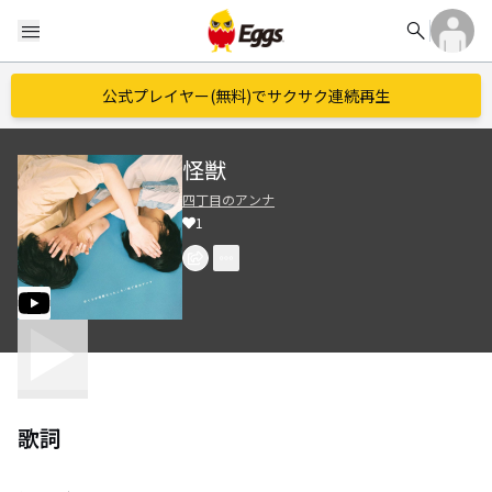
search
menu
公式プレイヤー(無料)でサクサク連続再生
怪獣
四丁目のアンナ
1
歌詞