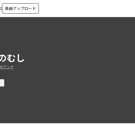
楽曲アップロード
in_new
のむし
のアンナ