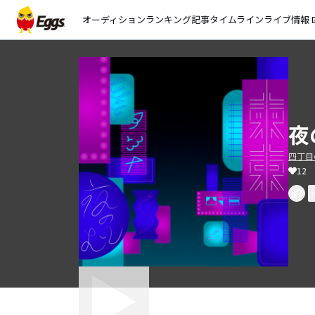
オーディション
ランキング
記事
タイムライン
ライブ情報
open_
夜
四丁目
12