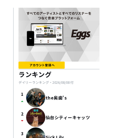
ランキング
デイリーランキング・
2026/08/08
付
1
the奥歯's
arrow_drop_up
2
仙台シティーキャッツ
arrow_drop_down
3
Sick Lily