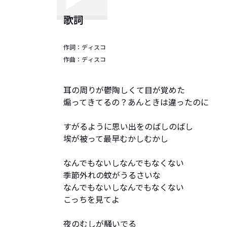
歌詞
作詞：
ディスコ
作曲：
ディスコ
耳の周りが鬱陶しくて目が覚めた

煽ってきてるの？あんときは違ったのに

すがるように思い出をのばしのばし

埃が被って最早むかしむかし

なんでもないしなんでもなくない

季節外れの蚊がうるさいな

なんでもないしなんでもなくない

こっちを見てよ

夜のむしが騒いでる
