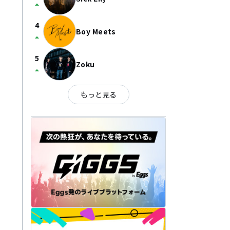
arrow_drop_up
4
Boy Meets
arrow_drop_up
5
Zoku
arrow_drop_up
もっと見る