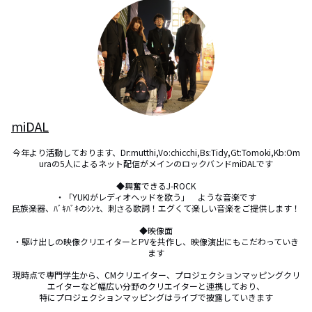
miDAL
今年より活動しております、Dr:mutthi,Vo:chicchi,Bs:Tidy,Gt:Tomoki,Kb:Om
uraの5人によるネット配信がメインのロックバンドmiDALです

◆興奮できるJ-ROCK

・「YUKIがレディオヘッドを歌う」　ような音楽です

民族楽器、ﾊﾞｷﾊﾞｷのｼﾝｾ、刺さる歌詞！エグくて楽しい音楽をご提供します！

◆映像面

・駆け出しの映像クリエイターとPVを共作し、映像演出にもこだわっていき
ます

現時点で専門学生から、CMクリエイター、プロジェクションマッピングクリ
エイターなど幅広い分野のクリエイターと連携しており、

特にプロジェクションマッピングはライブで披露していきます