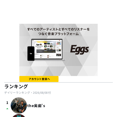
ランキング
デイリーランキング・
2026/08/08
付
1
the奥歯's
arrow_drop_up