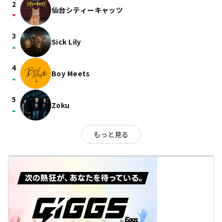
2
仙台シティーキャッツ
arrow_drop_down
3
Sick Lily
arrow_drop_up
4
Boy Meets
arrow_drop_up
5
Zoku
arrow_drop_up
もっと見る