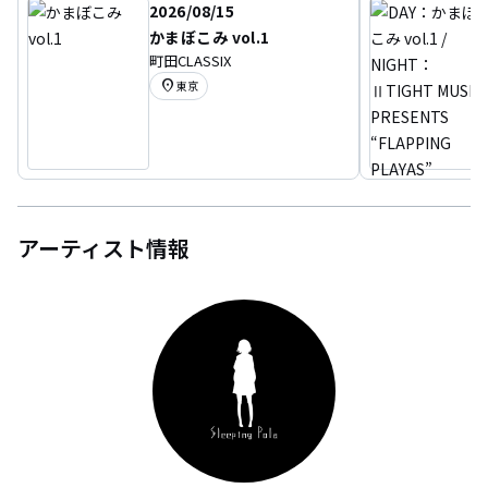
2026/08/15
かまぼこみ vol.1
町田CLASSIX
location_on
東京
アーティスト情報