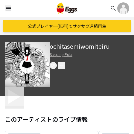
search
menu
公式プレイヤー(無料)でサクサク連続再生
ochitasemiwomiteiru
Sleeping Pola
このアーティストのライブ情報