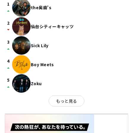
1
the奥歯's
arrow_drop_up
2
仙台シティーキャッツ
arrow_drop_down
3
Sick Lily
arrow_drop_up
4
Boy Meets
arrow_drop_up
5
Zoku
arrow_drop_up
もっと見る