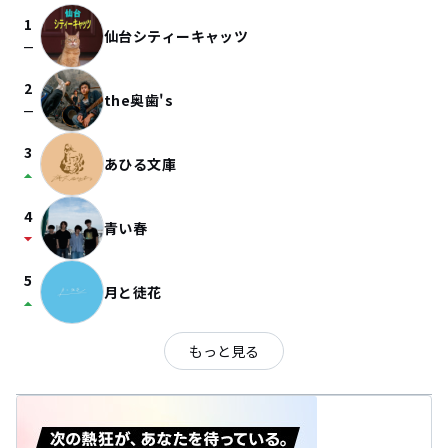
1
仙台シティーキャッツ
check_indeterminate_small
2
the奥歯's
check_indeterminate_small
3
あひる文庫
arrow_drop_up
4
青い春
arrow_drop_down
5
月と徒花
arrow_drop_up
もっと見る