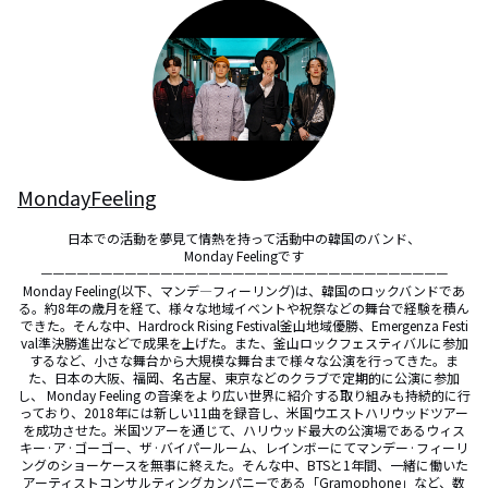
MondayFeeling
日本での活動を夢見て情熱を持って活動中の韓国のバンド、

Monday Feelingです

ㅡㅡㅡㅡㅡㅡㅡㅡㅡㅡㅡㅡㅡㅡㅡㅡㅡㅡㅡㅡㅡㅡㅡㅡㅡㅡㅡㅡㅡㅡㅡㅡㅡㅡ

Monday Feeling(以下、マンデ―フィーリング)は、韓国のロックバンドであ
る。約8年の歳月を経て、様々な地域イベントや祝祭などの舞台で経験を積ん
できた。そんな中、Hardrock Rising Festival釜山地域優勝、Emergenza Festi
val準決勝進出などで成果を上げた。また、釜山ロックフェスティバルに参加
するなど、小さな舞台から大規模な舞台まで様々な公演を行ってきた。ま
た、日本の大阪、福岡、名古屋、東京などのクラブで定期的に公演に参加
し、 Monday Feeling の音楽をより広い世界に紹介する取り組みも持続的に行
っており、2018年には新しい11曲を録音し、米国ウエストハリウッドツアー
を成功させた。米国ツアーを通じて、ハリウッド最大の公演場であるウィス
キー·ア·ゴーゴー、ザ·バイパールーム、レインボーにてマンデー·フィーリ
ングのショーケースを無事に終えた。そんな中、BTSと1年間、一緒に働いた
アーティストコンサルティングカンパニーである「Gramophone」など、数