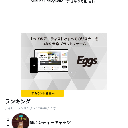
Youtube Henley kaitoで弾き語りも配信中。
ランキング
デイリーランキング・
2026/08/07
付
1
仙台シティーキャッツ
check_indeterminate_small