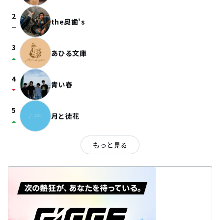
2
the奥歯's
check_indeterminate_small
3
あひる文庫
arrow_drop_up
4
青い春
arrow_drop_down
5
月と徒花
arrow_drop_up
もっと見る