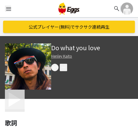
search
menu
公式プレイヤー(無料)でサクサク連続再生
Do what you love
Henley Kaito
歌詞