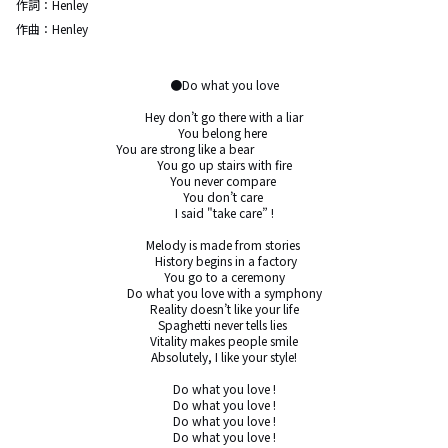
作詞：
Henley
作曲：
Henley
●Do what you love

Hey don’t go there with a liar

You belong here 

You are strong like a bear                          

You go up stairs with fire

You never compare 

You don’t care 

I said "take care” !

Melody is made from stories 

 History begins in a factory

You go to a ceremony

Do what you love with a symphony

Reality doesn’t like your life

Spaghetti never tells lies 

Vitality makes people smile

Absolutely, I like your style!

Do what you love !

Do what you love !

Do what you love !

Do what you love !
