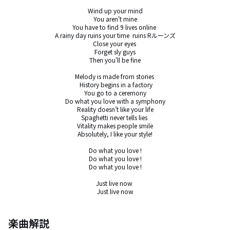
Wind up your mind

You aren't mine

You have to find 9 lives online 

A rainy day ruins your time  ruins Rルーンズ

Close your eyes 

Forget sly guys

Then you'll be fine

Melody is made from stories 

 History begins in a factory

You go to a ceremony

Do what you love with a symphony

Reality doesn’t like your life

Spaghetti never tells lies 

Vitality makes people smile

Absolutely, I like your style!

Do what you love !

Do what you love !

Do what you love !

Just live now 

Just live now
楽曲解説