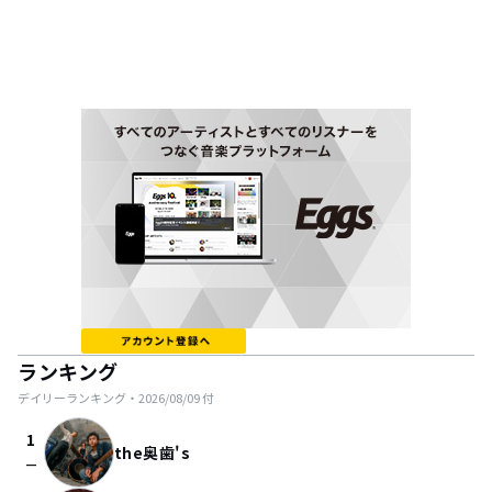
ランキング
デイリーランキング・
2026/08/09
付
1
the奥歯's
check_indeterminate_small