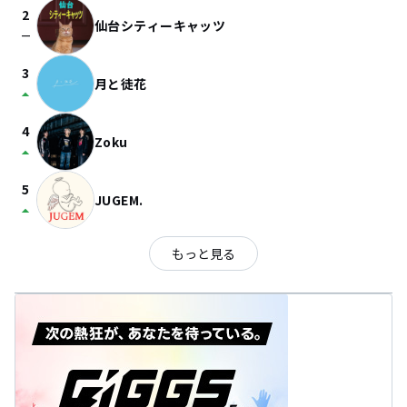
2
仙台シティーキャッツ
check_indeterminate_small
3
月と徒花
arrow_drop_up
4
Zoku
arrow_drop_up
5
JUGEM.
arrow_drop_up
もっと見る