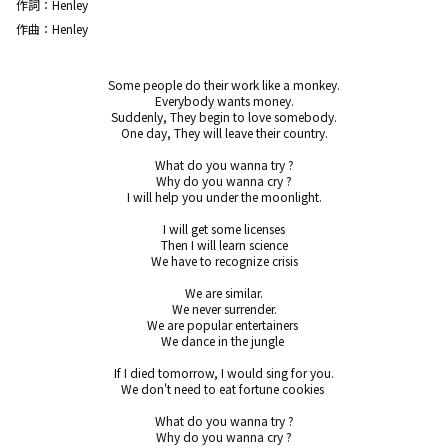
作詞：
Henley
作曲：
Henley
Some people do their work like a monkey.

Everybody wants money.

Suddenly, They begin to love somebody.

One day, They will leave their country.

What do you wanna try ?

Why do you wanna cry ?

I will help you under the moonlight.

I will get some licenses

Then I will learn science

We have to recognize crisis

We are similar.

We never surrender.

We are popular entertainers 

We dance in the jungle 

If I died tomorrow, I would sing for you.

We don't need to eat fortune cookies 

What do you wanna try ?

Why do you wanna cry ?
