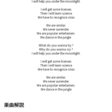
I will help you under the moonlight.

I will get some licenses

Then I will learn science

We have to recognize crisis

We are similar.

We never surrender.

We are popular entertainers 

We dance in the jungle 

What do you wanna try ?

Why do you wanna cry ?

I will help you under the moonlight.

I will get some licenses

Then I will learn science

We have to recognize crisis

We are similar.

We never surrender.

We are popular entertainers 

We dance in the jungle
楽曲解説