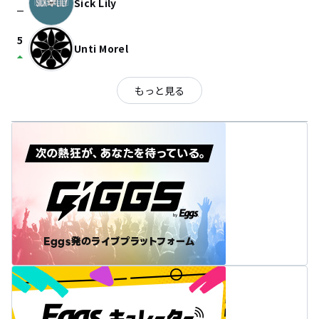
Sick Lily
check_indeterminate_small
5
Unti Morel
arrow_drop_up
もっと見る