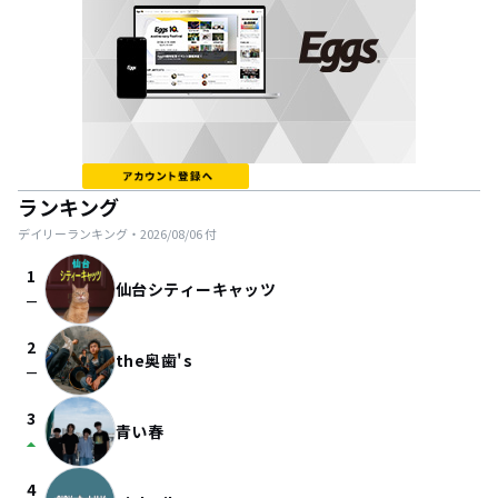
ランキング
デイリーランキング・
2026/08/06
付
1
仙台シティーキャッツ
check_indeterminate_small
2
the奥歯's
check_indeterminate_small
3
青い春
arrow_drop_up
4