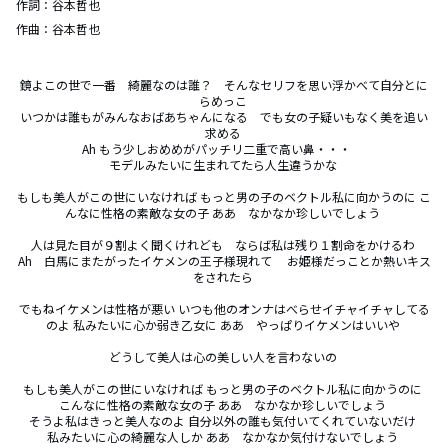
作詞：
谷本哲也
作曲：
谷本哲也
鏡よこの世で一番　綺麗なのは誰？　そんなセリフを思い浮かべて自分とに
らめっこ 

いつかは誰もがみんなおばあちゃんになる　でも女の子疑いもなく美を追い
求める 

Ah もう少しおめめがパッチリ二重で高い鼻・・・　 

モデルみたいに生まれてたら人生違うかな 

もしも美人がこの世にいなければ もっと男の子のベクトル私に向かうのに こ
んなに性格の素敵な女の子 ああ　なかなか珍しいでしょう 

人は見た目が９割よく聞くけれども　ならば私は残り１割命をかけるわ 

Ah　白馬にまたがったイケメンの王子様現れて　 お姫様だっことか熱いキス
をされたら 

でもねイケメンは性格が悪い いつも他のオンナはべらせイチャイチャしてる
のよ 私みたいに心か弱き乙女に ああ　やっぱりイケメンはいいや 

どうして美人は心の美しい人を言わないの 

もしも美人がこの世にいなければ もっと男の子のベクトル私に向かうのに 

こんなに性格の素敵な女の子 ああ　なかなか珍しいでしょう 

そうよ私はきっと美人なのよ 自分以外の誰も気付いてくれていないだけ 

私みたいに心の綺麗な人しか ああ　なかなか気付けないでしょう 
