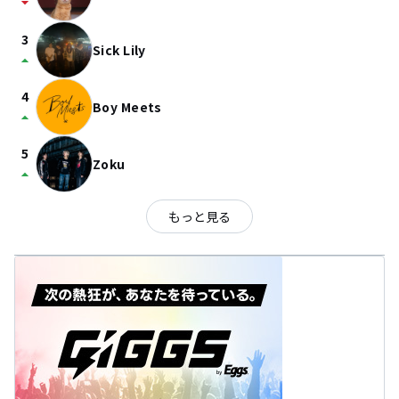
arrow_drop_down
3
Sick Lily
arrow_drop_up
4
Boy Meets
arrow_drop_up
5
Zoku
arrow_drop_up
もっと見る