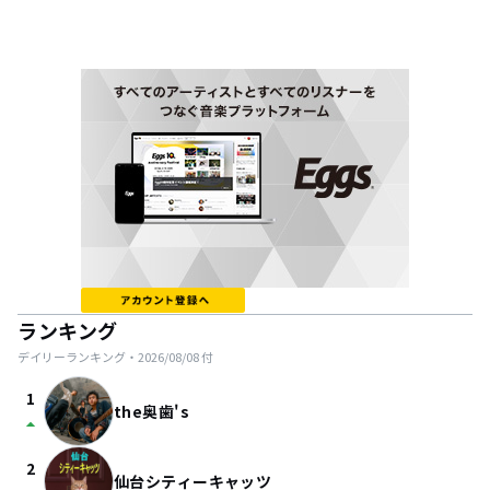
ランキング
デイリーランキング・
2026/08/08
付
1
the奥歯's
arrow_drop_up
2
仙台シティーキャッツ