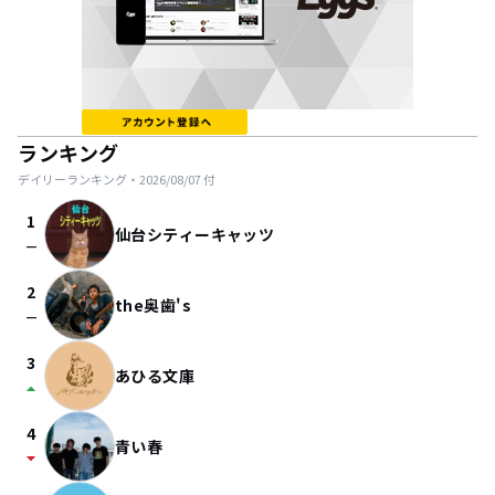
ランキング
デイリーランキング・
2026/08/07
付
1
仙台シティーキャッツ
check_indeterminate_small
2
the奥歯's
check_indeterminate_small
3
あひる文庫
arrow_drop_up
4
青い春
arrow_drop_down