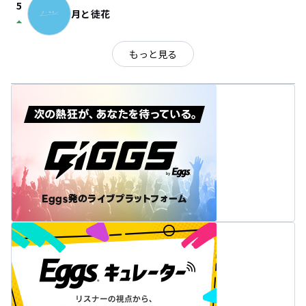
5
月と徒花
arrow_drop_up
もっと見る