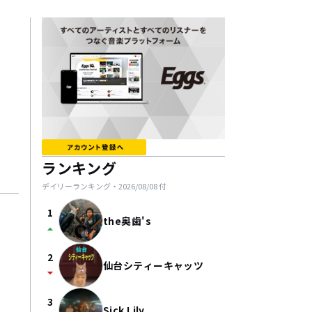
ランキング
デイリーランキング・
2026/08/08
付
1
the奥歯's
arrow_drop_up
2
仙台シティーキャッツ
arrow_drop_down
3
Sick Lily