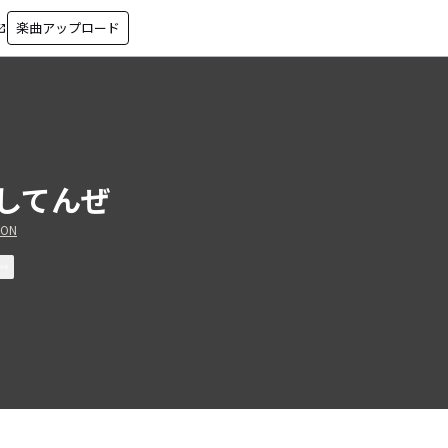
楽曲アップロード
in_new
してんぜ
ION