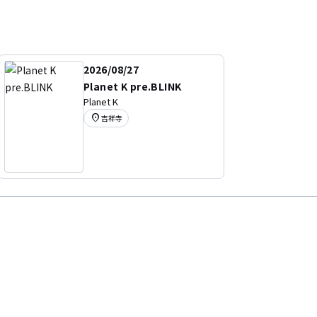
2026/08/27
Planet K pre.BLINK
Planet K
location_on
吉祥寺