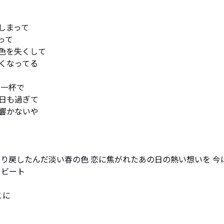
まって

て

を失くして

なってる

一杯で

日も過ぎて

響かないや

り戻したんだ淡い春の色 恋に焦がれたあの日の熱い想いを 今は
ビート

に
