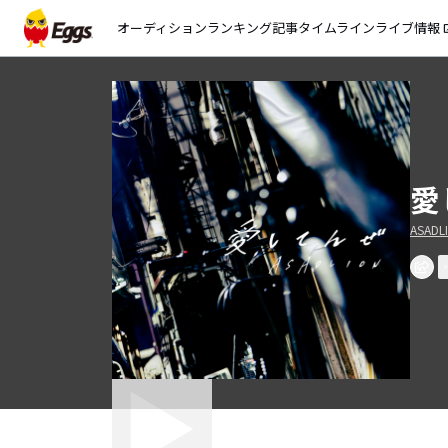
オーディション
ランキング
記事
タイムライン
ライブ情報
open_
愛
ASADL