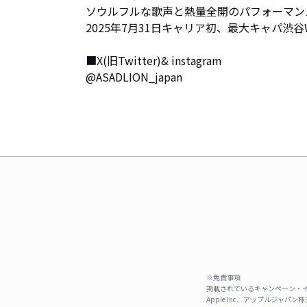
ソウルフルな歌声と熱量全開のパフォーマン
2025年7月31日キャリア初、最大キャパ渋
■X(旧Twitter)& instagram

@ASADLION_japan
※免責事項
掲載されているキャンペーン・イ
Apple Inc、アップルジ