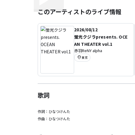
このアーティストのライブ情報
2026/08/12
蛍光クジラpresents. OCE
AN THEATER vol.1
赤羽ReNY alpha
location_on
東京
歌詞
作詞：
ひなつけんた
作曲：
ひなつけんた