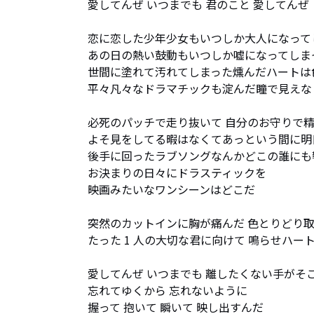
愛してんぜ いつまでも 君のこと 愛してんぜ

恋に恋した少年少女もいつしか大人になってし
あの日の熱い鼓動もいつしか嘘になってしまっ
世間に塗れて汚れてしまった燻んだハートは色
平々凡々なドラマチックも淀んだ瞳で見えなく
必死のパッチで走り抜いて 自分のお守りで精
よそ見をしてる暇はなくてあっという間に明
後手に回ったラブソングなんかどこの誰にも
お決まりの日々にドラスティックを

映画みたいなワンシーンはどこだ

突然のカットインに胸が痛んだ 色とりどり取
たった 1 人の大切な君に向けて 鳴らせハート
愛してんぜ いつまでも 離したくない手がそこ
忘れてゆくから 忘れないように

握って 抱いて 瞬いて 映し出すんだ
