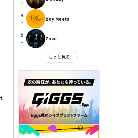
arrow_drop_up
4
Boy Meets
arrow_drop_up
5
Zoku
arrow_drop_up
もっと見る

