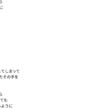






てしまって

その手を



ても

ように
