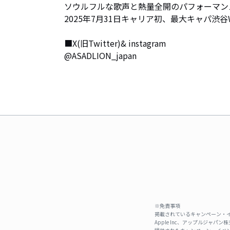
ソウルフルな歌声と熱量全開のパフォーマン
2025年7月31日キャリア初、最大キャパ渋
■X(旧Twitter)& instagram

@ASADLION_japan
※免責事項
掲載されているキャンペーン・イ
Apple Inc、アップルジ