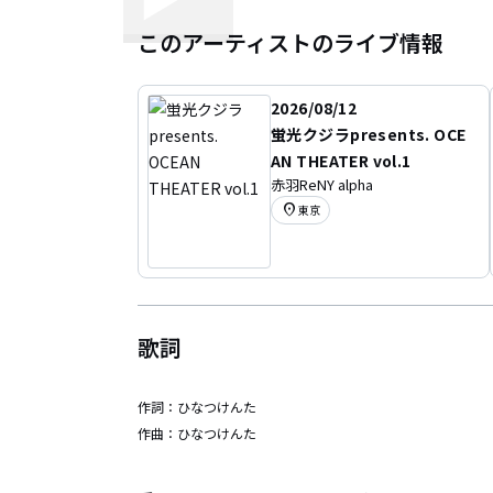
このアーティストのライブ情報
2026/08/12
蛍光クジラpresents. OCE
AN THEATER vol.1
赤羽ReNY alpha
location_on
東京
歌詞
作詞：
ひなつけんた
作曲：
ひなつけんた