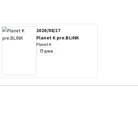
2026/08/27
Planet K pre.BLINK
Planet K
location_on
吉祥寺