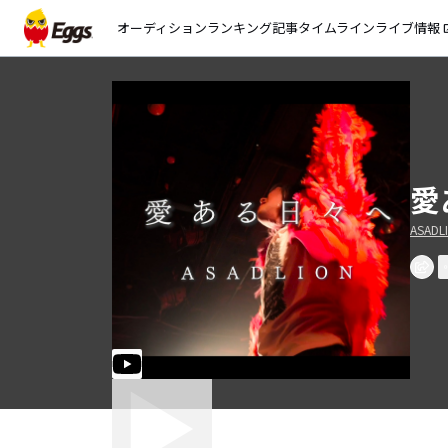
オーディション
ランキング
記事
タイムライン
ライブ情報
open_
愛
ASADL