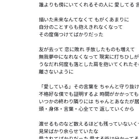
誰よりも傍にいてくれるその人に 愛してる 言
描いた未来なんてなくて もがくあまりに

自分のことすらも抱えきれなくなって

その度傷つけてばかりだった

友が去って 恋に敗れ 手放したものも増えて

無我夢中になれなくなって 現実に打ちひしが
うなだれ何度も落とした肩を抱いてくれたそ
離さないように

「愛している」その言葉を ちゃんと守り抜け
不格好な僕でも証明するよ 時間がかかっても

いつかの終わり隣りには ちゃんとあなたが居
頭・身体・言葉・心全てで 返していくから

渡せるものなど数えるほども残っていないくせ
見栄ばかり余らせていたな

愛されてばかりだった 愛する術は分かってる
