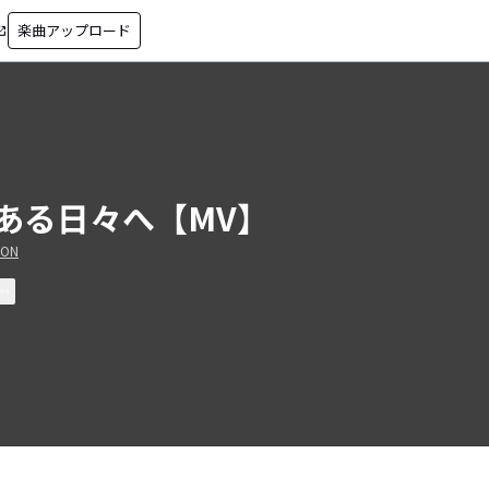
楽曲アップロード
in_new
ある日々へ【MV】
ION