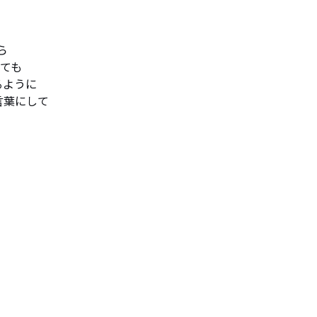


ても

ように

言葉にして