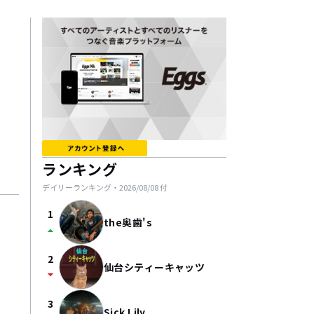
ランキング
デイリーランキング・
2026/08/08
付
1
the奥歯's
arrow_drop_up
2
仙台シティーキャッツ
arrow_drop_down
3
Sick Lily