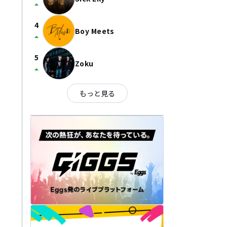
arrow_drop_up
4
Boy Meets
arrow_drop_up
5
Zoku
arrow_drop_up
もっと見る