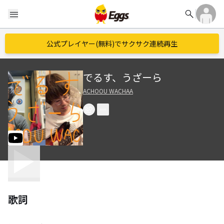
search
menu
公式プレイヤー(無料)でサクサク連続再生
でるす、うざーら
ACHOOU WACHAA
歌詞