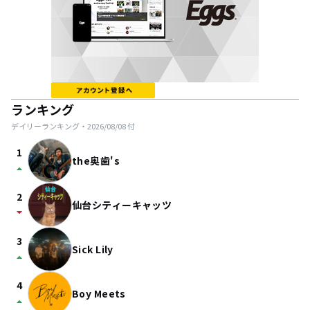
ランキング
デイリーランキング・
2026/08/08
付
1
the奥歯's
arrow_drop_up
2
仙台シティーキャッツ
arrow_drop_down
3
Sick Lily
arrow_drop_up
4
Boy Meets
arrow_drop_up