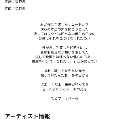
作詞：
星野渉
作曲：
星野渉
君が僕に手渡したレコードから

僕らの本当の声を聞こうとした

決してロックとは呼べない僕らの日々に

音楽はそれを見つけてくれたのさ

僕が君に手渡したビデオには

名前も知らない想いを映してた

決して映画とは呼べない僕らの日々に

脚本を付けて「これだよ。」とか言ってさ

ああ　誰にも見えない光を

知っていたんだね　あの日から

さあ　今だよ　未来が待ってる

きっとまたここで　あの光を

でるす、うざーら
アーティスト情報