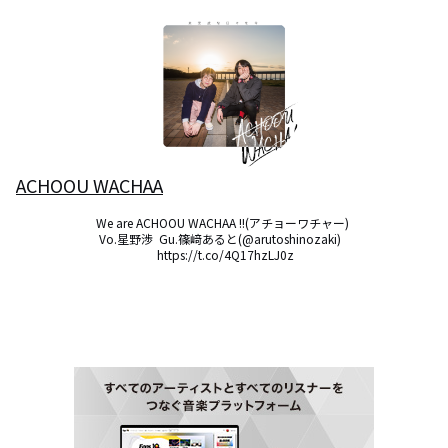
ACHOOU WACHAA
We are ACHOOU WACHAA !!(アチョーワチャー) 

Vo.星野渉  Gu.篠﨑あると(@arutoshinozaki)   

 https://t.co/4Q17hzLJ0z