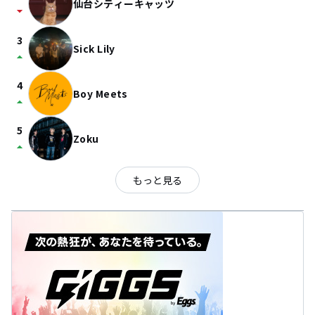
仙台シティーキャッツ
arrow_drop_down
3
Sick Lily
arrow_drop_up
4
Boy Meets
arrow_drop_up
5
Zoku
arrow_drop_up
もっと見る