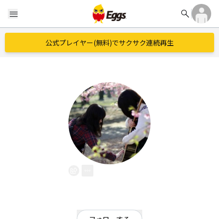
search
menu
公式プレイヤー(無料)でサクサク連続再生
AirAir
EggsID：
AirAir02
62
フォロワー