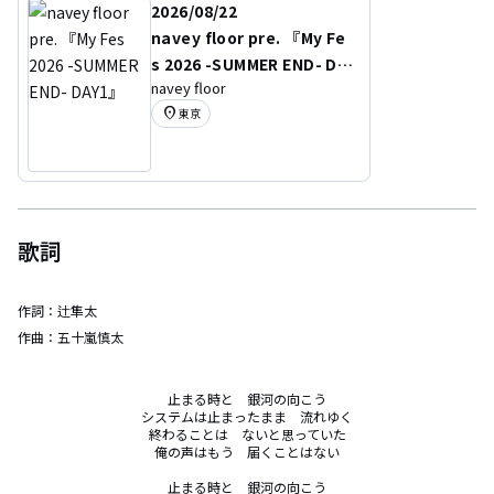
2026/08/22
navey floor pre. 『My Fe
s 2026 -SUMMER END- DA
navey floor
Y1』
location_on
東京
歌詞
作詞：
辻隼太
作曲：
五十嵐慎太
止まる時と　銀河の向こう

システムは止まったまま　流れゆく

終わることは　ないと思っていた

俺の声はもう　届くことはない

止まる時と　銀河の向こう
