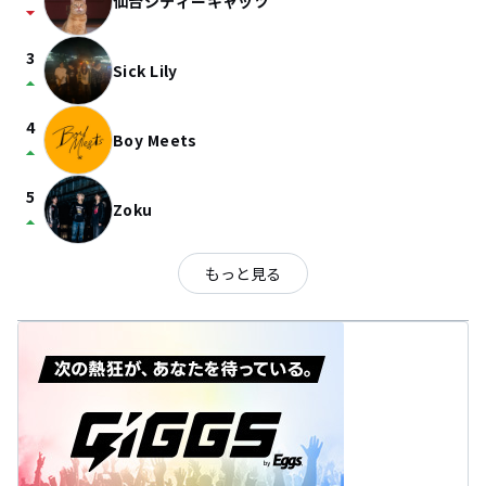
仙台シティーキャッツ
arrow_drop_down
3
Sick Lily
arrow_drop_up
4
Boy Meets
arrow_drop_up
5
Zoku
arrow_drop_up
もっと見る