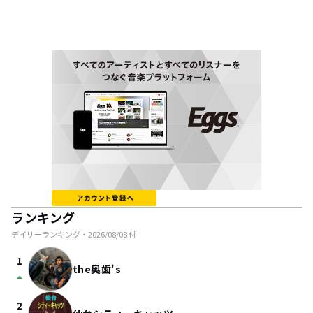
ランキング
デイリーランキング・
2026/08/08
付
1
the奥歯's
arrow_drop_up
2