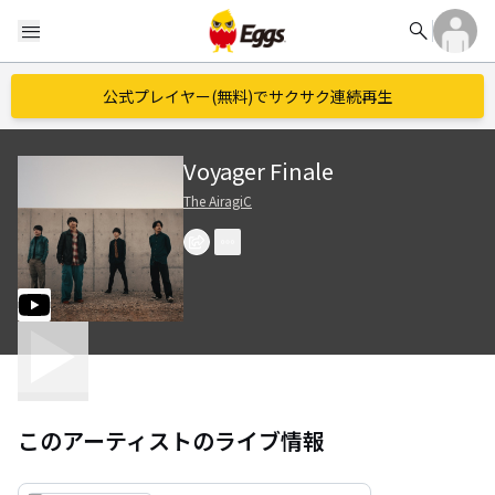
search
menu
公式プレイヤー(無料)でサクサク連続再生
Voyager Finale
The AiragiC
このアーティストのライブ情報