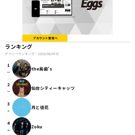
ランキング
デイリーランキング・
2026/08/09
付
1
the奥歯's
check_indeterminate_small
2
仙台シティーキャッツ
check_indeterminate_small
3
月と徒花
arrow_drop_up
4
Zoku
arrow_drop_up