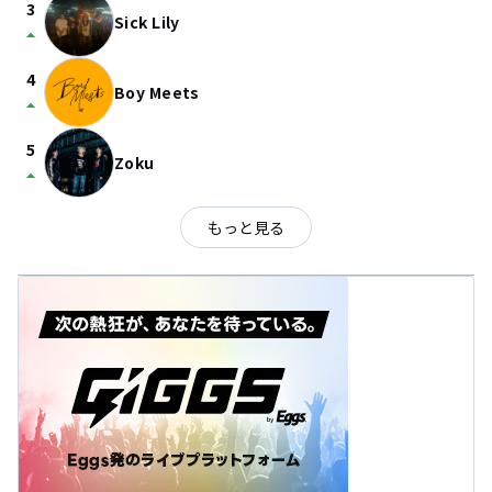
3
Sick Lily
arrow_drop_up
4
Boy Meets
arrow_drop_up
5
Zoku
arrow_drop_up
もっと見る