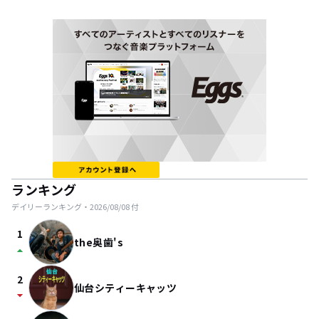
ランキング
デイリーランキング・
2026/08/08
付
1
the奥歯's
arrow_drop_up
2
仙台シティーキャッツ
arrow_drop_down