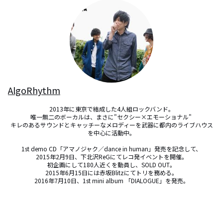
AlgoRhythm
2013年に東京で結成した4人組ロックバンド。

唯一無二のボーカルは、まさに"セクシー×エモーショナル" 

キレのあるサウンドとキャッチーなメロディーを武器に都内のライブハウス
を中心に活動中。

1st demo CD「アマノジャク／dance in human」発売を記念して、

2015年2月9日、下北沢ReGにてレコ発イベントを開催。

初企画にして180人近くを動員し、SOLD OUT。

2015年6月15日には赤坂Blitzにてトリを務める。

2016年7月10日、1st mini album 「DIALOGUE」を発売。