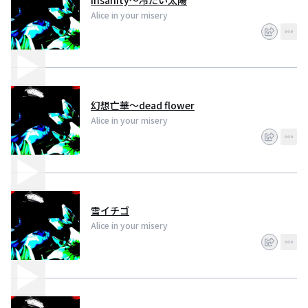
insanity～冷たい太陽
Alice in your misery
幻想亡華～dead flower
Alice in your misery
雪イチゴ
Alice in your misery