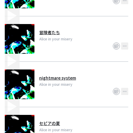
冒険者たち
Alice in your misery
nightmare system
Alice in your misery
セピアの夏
Alice in your misery