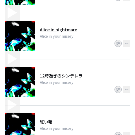
Alice in nightmare
Alice in your misery
12時過ぎのシンデレラ
Alice in your misery
紅い靴
Alice in your misery