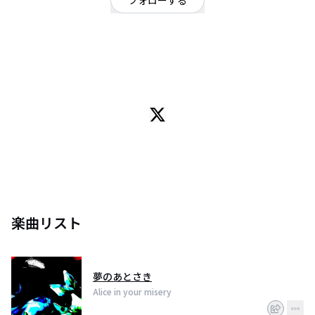
フォローする
東京都
パンク・メロコア・ハードコア
/
オルタナティブ
OFFICIAL WEBSITE
「もう居ないキミへ」
喪失感やら孤独に苛まれつつ制作された攻撃力高めの神曲たちが、なんやか
んやで最強ボーカルと廻り会って再び命を吹き込まれたりしたようなやつ。
最強は恥ずかしいからなんか代替案を募集しています。神曲は神曲でいいら
しい。
主に2000年代ごろに日向朔希がソロ制作していた楽曲を、yunaと一緒に再生
させていく企画です。
いろいろあって音楽やめて久しかったけど、いろいろあって戻ってきまし
た。
そのうち新曲とかも書き下ろされるかもしれないねー。
楽曲リスト
・日向朔希（ひなたさき）／曲書いたり歌詞書いたり楽器弾いたり叫んだり
してる
・yuna（ゆな）／歌ってる
夢のあとさき
Alice in your misery