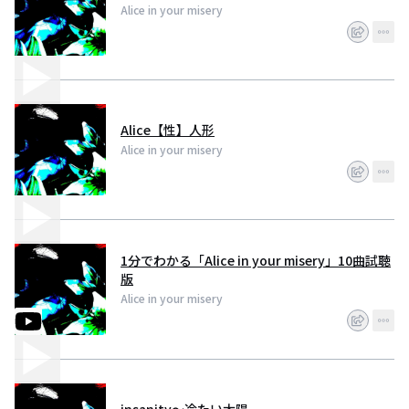
Alice in your misery
Alice【性】人形
Alice in your misery
1分でわかる「Alice in your misery」10曲試聴
版
Alice in your misery