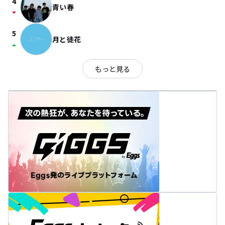
4
青い春
arrow_drop_down
5
月と徒花
arrow_drop_up
もっと見る