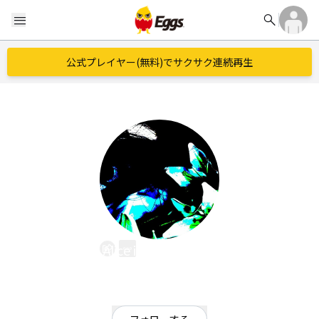
search
menu
公式プレイヤー(無料)でサクサク連続再生
Alice in your misery
EggsID：
Alice_in_yomi
1
フォロワー