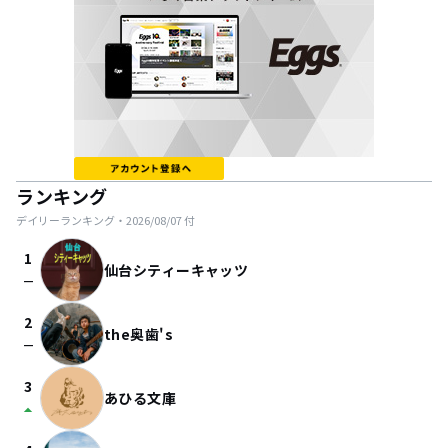
ランキング
デイリーランキング・
2026/08/07
付
1
仙台シティーキャッツ
check_indeterminate_small
2
the奥歯's
check_indeterminate_small
3
あひる文庫
arrow_drop_up