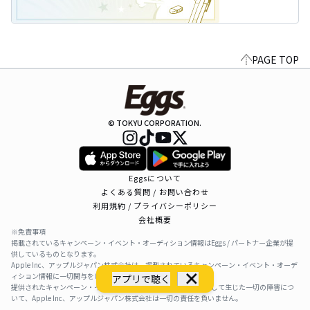
PAGE TOP
© TOKYU CORPORATION.
Eggsについて
よくある質問 / お問い合わせ
利用規約 / プライバシーポリシー
会社概要
※免責事項
掲載されているキャンペーン・イベント・オーディション情報はEggs / パートナー企業が提
供しているものとなります。
Apple Inc、アップルジャパン株式会社は、掲載されているキャンペーン・イベント・オーデ
ィション情報に一切関与をしておりません。
アプリで聴く
提供されたキャンペーン・イベント・オーディション情報を利用して生じた一切の障害につ
いて、Apple Inc、アップルジャパン株式会社は一切の責任を負いません。