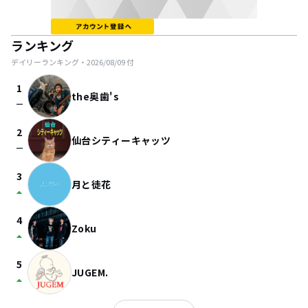
ランキング
デイリーランキング・
2026/08/09
付
1
the奥歯's
check_indeterminate_small
2
仙台シティーキャッツ
check_indeterminate_small
3
月と徒花
arrow_drop_up
4
Zoku
arrow_drop_up
5
JUGEM.
arrow_drop_up