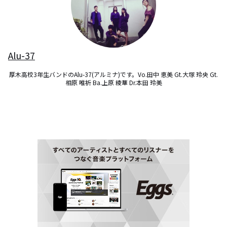
Alu-37
厚木高校3年生バンドのAlu-37(アルミナ)です。Vo.田中 恵美 Gt.大塚 玲央 Gt.
相原 唯祈 Ba.上原 綾華 Dr.本田 玲美