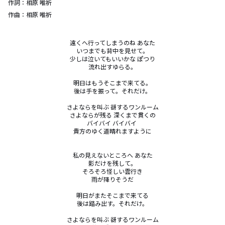
作詞：
相原 唯祈
作曲：
相原 唯祈
遠くへ行ってしまうのね あなた

いつまでも背中を見せて。

少しは泣いてもいいかな ぽつり

流れ出すゆらる。

明日はもうそこまで来てる。

後は手を振って。それだけ。

さよならを叫ぶ 谺するワンルーム

さよならが残る 深くまで貫くの

バイバイ バイバイ 

貴方のゆく道晴れますように

私の見えないところへ あなた

影だけを残して。

そろそろ怪しい雲行き

雨が降りそうだ

明日がまたそこまで来てる

後は踏み出す。それだけ。

さよならを叫ぶ 谺するワンルーム
