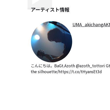
アーティスト情報
UMA_akichangA
こんにちは。BaGt.Azoth @azoth_tottori Gt.Co
the silhouette/https://t.co/tHyansEt3d