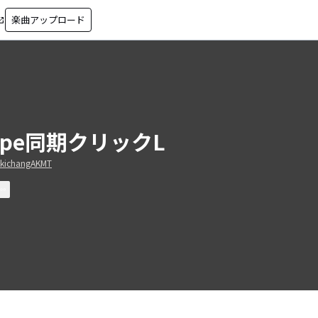
楽曲アップロード
in_new
ope同期クリックL
kichangAKMT