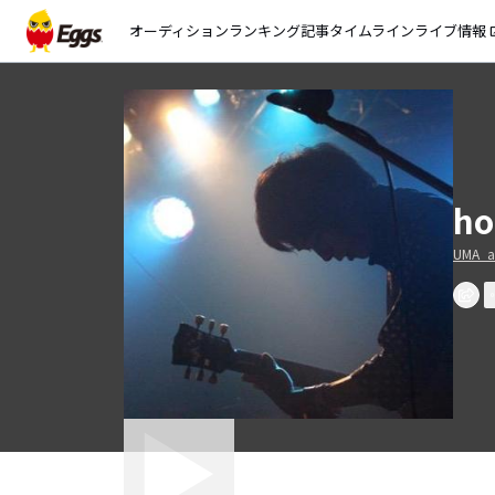
オーディション
ランキング
記事
タイムライン
ライブ情報
open_
h
UMA_a