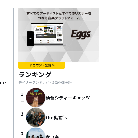
ランキング
re 
デイリーランキング・
2026/08/06
付
1
仙台シティーキャッツ
check_indeterminate_small
2
the奥歯's
check_indeterminate_small
3
青い春