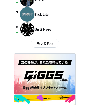
arrow_drop_up
4
Sick Lily
check_indeterminate_small
5
Unti Morel
arrow_drop_up
もっと見る