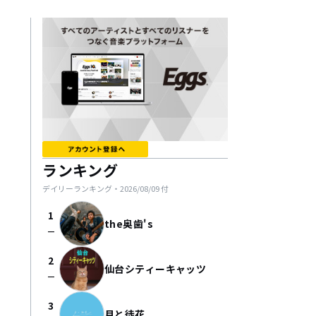
ランキング
デイリーランキング・
2026/08/09
付
1
the奥歯's
check_indeterminate_small
2
仙台シティーキャッツ
check_indeterminate_small
3
月と徒花