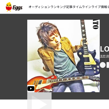
オーディション
ランキング
記事
タイムライン
ライブ情報
open_
LO
浅野 麻人