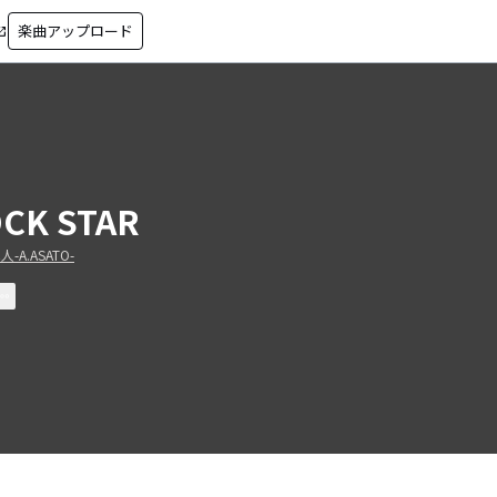
楽曲アップロード
in_new
CK STAR
-A.ASATO-