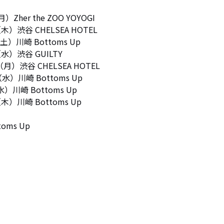
Zher the ZOO YOYOGI

木）渋谷 CHELSEA HOTEL

土）川崎 Bottoms Up

（水）渋谷 GUILTY

（月）渋谷 CHELSEA HOTEL

（水）川崎 Bottoms Up

7（水）川崎 Bottoms Up

22（木）川崎 Bottoms Up

ttoms Up