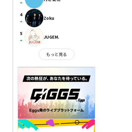
arrow_drop_up
4
Zoku
arrow_drop_up
5
JUGEM.
arrow_drop_up
もっと見る