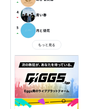
arrow_drop_up
4
青い春
arrow_drop_down
5
月と徒花
arrow_drop_up
もっと見る