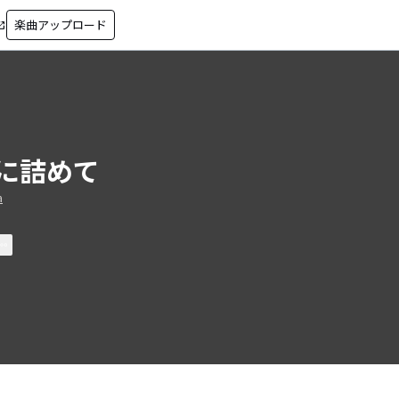
楽曲アップロード
in_new
に詰めて
a