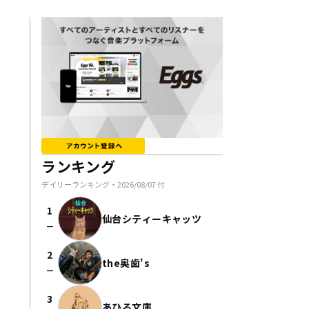
ランキング
デイリーランキング・
2026/08/07
付
1
仙台シティーキャッツ
check_indeterminate_small
2
the奥歯's
check_indeterminate_small
3
あひる文庫