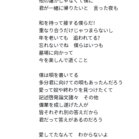
他の誰かじゃなくて僕に

君が一緒に帰りたいと　言った夜も

和を持って接する僕らだ!

重なり合うだけじゃつまらないし

年を老いても　追われてる?

忘れないでね　僕らはいつも

墓場に向かって　

今を楽しんで逝くこと

僕は唄を書いてる

多分君に向けての唄もあったんだろう

愛って奴や終わりを見つけたくて

記述啓発論文諸々　その他

偉業を成し遂げた人が

皆それぞれ別の答えだから

君だって答えがあるのだろう

愛してたなんて　わからないよ
