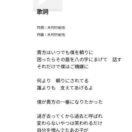
歌詞
作詞：
木村行紀也
作曲：
木村行紀也
貴方はいつでも僕を頼りに

困ったらその眉を八の字にまげて　話す

それだけで僕はご機嫌に

何より　頼りにされてる

誰よりも　支えてあげるよ

僕が貴方の一番になりたかった

過ぎ去ってくから過去と呼ばれ

変わらないやつは笑われるだけ

自分を憎んでたあの子が
