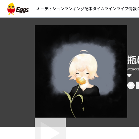
オーディション
ランキング
記事
タイムライン
ライブ情報
open_
瓶
Attacc
1