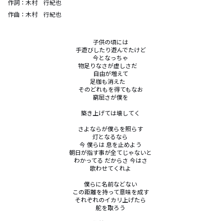
作詞：
木村 行紀也
作曲：
木村 行紀也
子供の頃には

手遊びしたり遊んでたけど

今となっちゃ

物足りなさが虚しさだ　

自由が増えて

足枷も消えた　

そのどれもを得てもなお

窮屈さが僕を

築き上げては壊してく

さよならが僕らを照らす

灯となるなら 

今 僕らは 息を止めよう

朝日が指す事が全てじゃないと

わかってる だからさ 今はさ

歌わせてくれよ

僕らに名前などない

この距離を持って意味を成す

それぞれのイカリ上げたら

舵を取ろう
