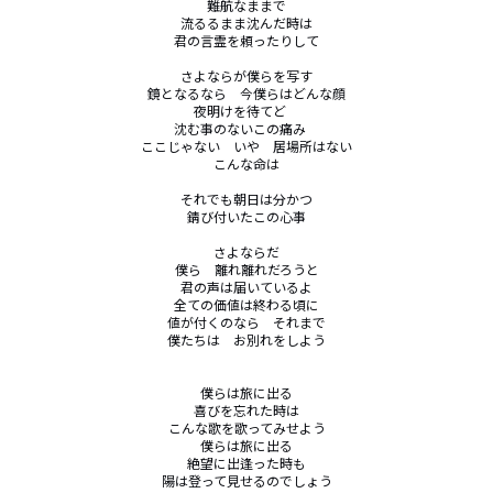
難航なままで

流るるまま沈んだ時は

君の言霊を頼ったりして

さよならが僕らを写す

鏡となるなら　今僕らはどんな顔

夜明けを待てど　

沈む事のないこの痛み　

ここじゃない　いや　居場所はない

こんな命は

それでも朝日は分かつ

錆び付いたこの心事

さよならだ

僕ら　離れ離れだろうと

君の声は届いているよ

全ての価値は終わる頃に

値が付くのなら　それまで

僕たちは　お別れをしよう

僕らは旅に出る

喜びを忘れた時は

こんな歌を歌ってみせよう

僕らは旅に出る

絶望に出逢った時も

陽は登って見せるのでしょう
