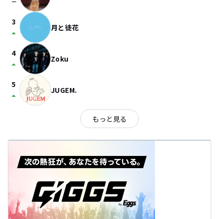
check_indeterminate_small
3
月と徒花
arrow_drop_up
4
Zoku
arrow_drop_up
5
JUGEM.
arrow_drop_up
もっと見る