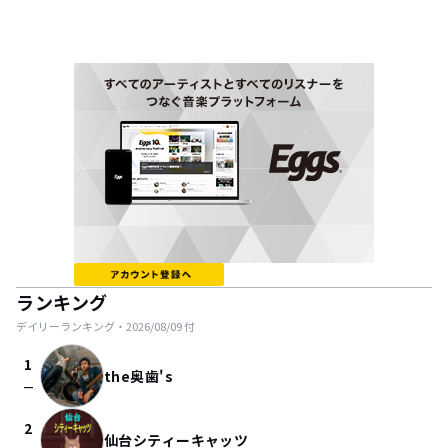
ランキング
デイリーランキング・
2026/08/09
付
1
the奥歯's
check_indeterminate_small
2
仙台シティーキャッツ