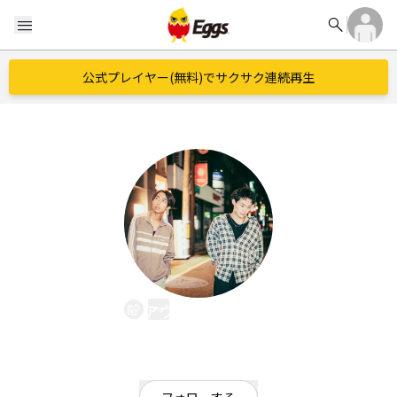
search
menu
公式プレイヤー(無料)でサクサク連続再生
アウフヘーベン
EggsID：
Aufheben_yoko
33
フォロワー