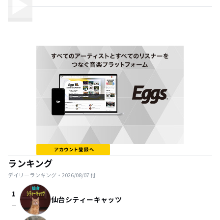
ランキング
デイリーランキング・
2026/08/07
付
1
仙台シティーキャッツ
check_indeterminate_small