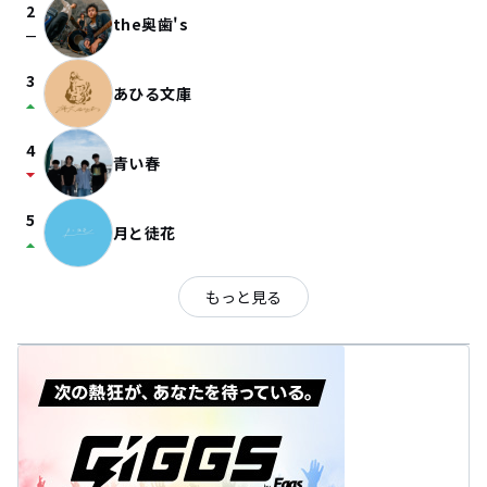
2
the奥歯's
check_indeterminate_small
3
あひる文庫
arrow_drop_up
4
青い春
arrow_drop_down
5
月と徒花
arrow_drop_up
もっと見る