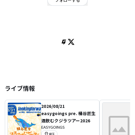
フォローする
千葉県
ロック
/
ギターロック
from EASYGOINGS.
Alternative,emo,pop,rock
ライブ情報
2026/08/21
easygoings pre. 桶谷匠生
酒飲むクジラツアー2026
EASYGOINGS
location_on
埼玉