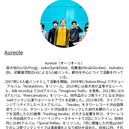
Aureole
Aureole（オーリオール）

森大地(Vo/Gt/Prog)、saiko(Syn&Flute)、佐藤香(Vibs&Glocken)、tsubatics
(B)、武藤雄次郎(Drs)による5人組バンド。都内を中心にライブ活動を行って
いる。

2007年に6人組バンドとして活動を開始。2009年にNature Blissよりデビュー
アルバム「Nostaldom」をリリース。2010年には森大地が主宰するレーベ
ル、kilk recordsより2ndアルバム「Imaginary Truth」を発表。2012年には3r
dアルバム「Reincarnation」をリリース。同作品のレコ発ライブとなる渋谷o
-nestワンマン公演ではソールドアウトを記録した。2015年3月、ライブアレ
ンジでリテイクしたベストアルバム、「Awake」をタワーレコード渋谷店限
定でリリース。タワーレコード渋谷店をジャックした前代未聞のハッシュタ
グを活用したO2O施策「Hashtag Awake」が大きな反響を呼び、タワーレコ
ード渋谷店のウィークリーインディーズチャートで2位にランクイン。同年6
月には4thアルバム「Spinal Reflex」をリリース。7月に開催した代官山UNIT
でのレコ発ワンマンライブは満員御礼となり成功を収めた。同年12月、それ