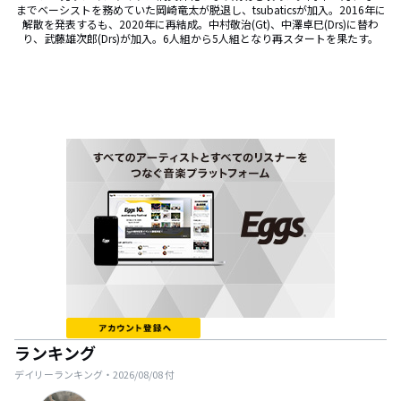
までベーシストを務めていた岡崎竜太が脱退し、tsubaticsが加入。2016年に
解散を発表するも、2020年に再結成。中村敬治(Gt)、中澤卓巳(Drs)に替わ
り、武藤雄次郎(Drs)が加入。6人組から5人組となり再スタートを果たす。
ランキング
デイリーランキング・
2026/08/08
付