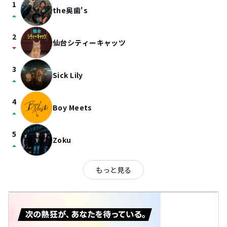
1
the奥歯's
arrow_drop_up
2
仙台シティーキャッツ
arrow_drop_down
3
Sick Lily
arrow_drop_up
4
Boy Meets
arrow_drop_up
5
Zoku
arrow_drop_up
もっと見る