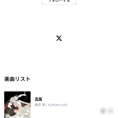
フォローする
香川県
シンガーソングライター
/
ロック
OFFICIAL WEBSITE
高校3年生です.オリジナル曲作ってます。
楽曲リスト
逢魔
綾原 陽 / Ayahara yoh.