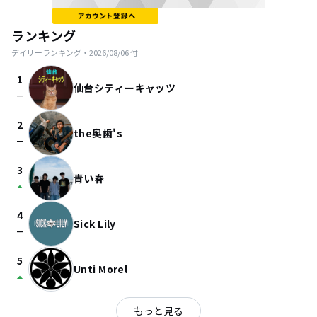
ランキング
デイリーランキング・
2026/08/06
付
1
仙台シティーキャッツ
check_indeterminate_small
2
the奥歯's
check_indeterminate_small
3
青い春
arrow_drop_up
4
Sick Lily
check_indeterminate_small
5
Unti Morel
arrow_drop_up
もっと見る