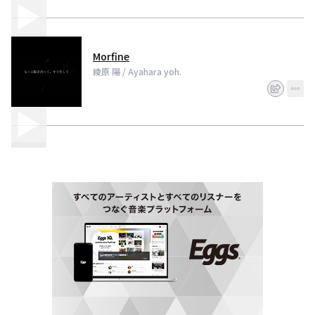
Morfine
綾原 陽 / Ayahara yoh.