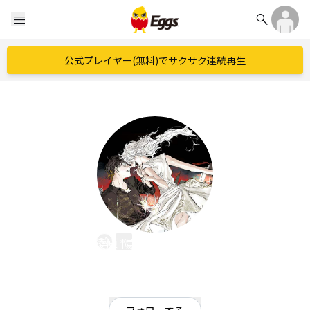
search
menu
公式プレイヤー(無料)でサクサク連続再生
綾原 陽 / Ayahara yoh.
EggsID：
Ayahara_Yoh
4
フォロワー