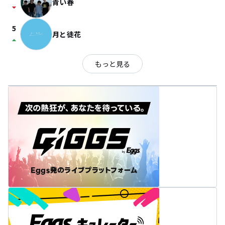
青い春
arrow_drop_down
5
月と徒花
arrow_drop_up
もっと見る