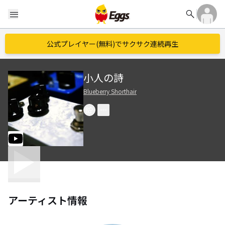
search
menu
公式プレイヤー(無料)でサクサク連続再生
小人の詩
Blueberry Shorthair
アーティスト情報