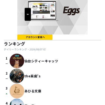
ランキング
デイリーランキング・
2026/08/07
付
1
仙台シティーキャッツ
check_indeterminate_small
2
the奥歯's
check_indeterminate_small
3
あひる文庫
arrow_drop_up
4