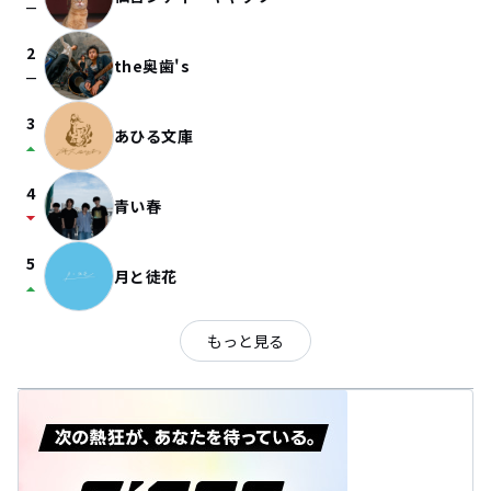
check_indeterminate_small
2
the奥歯's
check_indeterminate_small
3
あひる文庫
arrow_drop_up
4
青い春
arrow_drop_down
5
月と徒花
arrow_drop_up
もっと見る