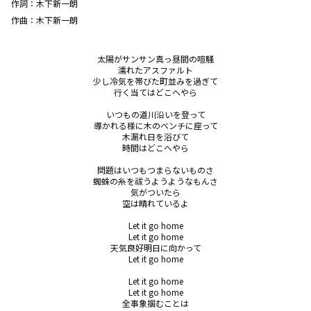
作詞：
木下新一朗
作曲：
木下新一朗
太陽がサンサン真っ昼間の喧騒

濡れたアスファルト

少し冷気を帯びた町並みを過ぎて

行く当てはどこへやら

いつもの道川沿いを登って

導かれる様に木のベンチに座って

木漏れ日を浴びて

時間はどこへやら

問題はいつもつまらないものさ

蜘蛛の糸を祓うようようなもんさ

気がついたら

空は晴れているよ

Let it go home

Let it go home

天気良好明日に向かって

Let it go home

Let it go home

Let it go home

全事象掴むことは
