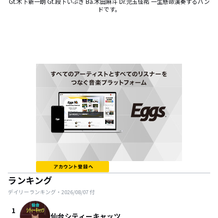
Gt.木下新一朗 Gt.段下いぶき Ba.木田麻斗 Dr.児玉佳祐 一生懸命演奏するバン
ドです。
ランキング
デイリーランキング・
2026/08/07
付
1
仙台シティーキャッツ