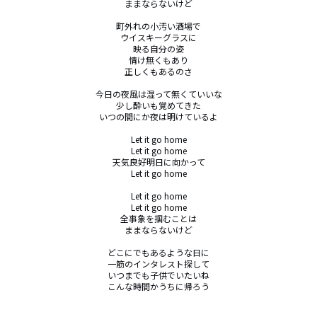
ままならないけど

町外れの小汚い酒場で

ウイスキーグラスに

映る自分の姿

情け無くもあり

正しくもあるのさ

今日の夜風は湿って無くていいな

少し酔いも覚めてきた

いつの間にか夜は明けているよ

Let it go home

Let it go home

天気良好明日に向かって

Let it go home

Let it go home

Let it go home

全事象を掴むことは

ままならないけど

どこにでもあるような日に

一筋のインタレスト探して

いつまでも子供でいたいね

こんな時間かうちに帰ろう