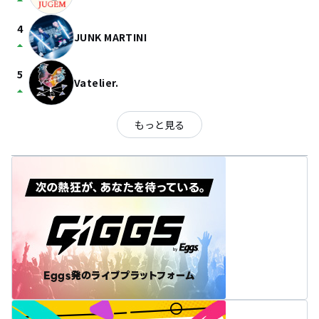
arrow_drop_up
4
JUNK MARTINI
arrow_drop_up
5
Vatelier.
arrow_drop_up
もっと見る