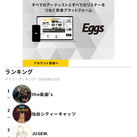
ランキング
デイリーランキング・
2026/08/10
付
1
the奥歯's
check_indeterminate_small
2
仙台シティーキャッツ
check_indeterminate_small
3
JUGEM.