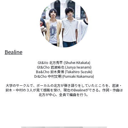
Bealine
Gt&Vo 北方秀平 (Shuhei Kitakata)

Gt&Cho 岩波純也 (Junya Iwanami)

Ba&Cho 鈴木貴博 (Takahiro Suzuki)

Dr&Cho 中村文明 (Fumiaki Nakamura)

大学のサークルで、ボーカルの北方が弾き語りをしていたところを、岩波・
鈴木・中村の３人が見て感銘を受け、現在のBealineができる。作詞・作曲は
北方が中心、全員で編曲を行う。