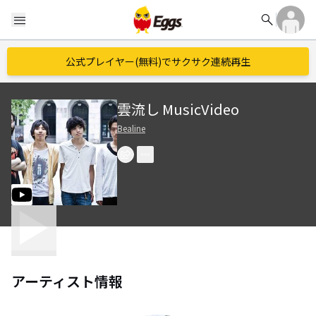
search
menu
公式プレイヤー(無料)でサクサク連続再生
雲流し MusicVideo
Bealine
アーティスト情報