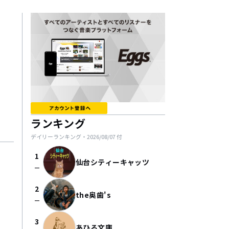
ランキング
デイリーランキング・
2026/08/07
付
1
仙台シティーキャッツ
check_indeterminate_small
2
the奥歯's
check_indeterminate_small
3
あひる文庫