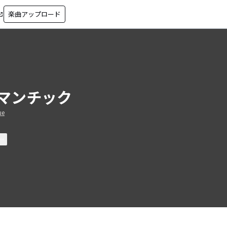
楽曲アップロード
in_new
マンチック
ue