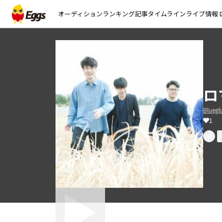
オーディション
ランキング
記事
タイムライン
ライブ情報
open_
ロ
Bluegl
1