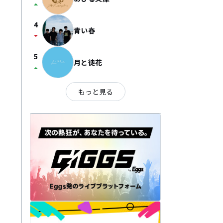
arrow_drop_up
4
青い春
arrow_drop_down
5
月と徒花
arrow_drop_up
もっと見る