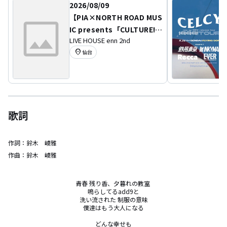
2026/08/09
【PIA×NORTH ROAD MUS
IC presents「CULTURE!!!
LIVE HOUSE enn 2nd
CULTURE!!!CULTURE!!!」e
location_on
仙台
nn 25th anniversary】
歌詞
作詞：
鈴木 崚雅
作曲：
鈴木 崚雅
青春 残り香、夕暮れの教室 

鳴らしてるadd9と

洗い流された 制服の意味

僕達はもう大人になる

どんな幸せも
