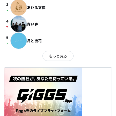
3
あひる文庫
arrow_drop_up
4
青い春
arrow_drop_down
5
月と徒花
arrow_drop_up
もっと見る