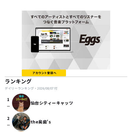
ランキング
デイリーランキング・
2026/08/07
付
1
仙台シティーキャッツ
check_indeterminate_small
2
the奥歯's
check_indeterminate_small