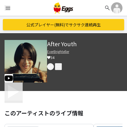
search
menu
公式プレイヤー(無料)でサクサク連続再生
After Youth
EverBrighteller
34
このアーティストのライブ情報