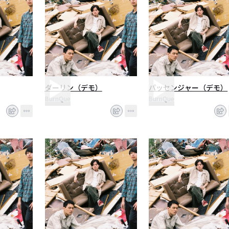
ダーリン（デモ）
パッセンジャー（デモ）
BurnQue
BurnQue