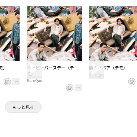
モ）
ハッピーバースデー（デ
隣のババア（デモ）
モ）
BurnQue
BurnQue
もっと見る