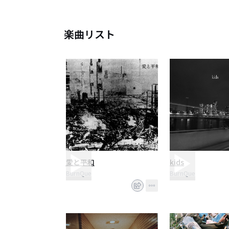
2017年より自主企画「さらに光
2019年1月より12ヶ月連続リ
12ヶ月で1200枚販売達成、全
楽曲リスト
2019年8/11初のワンマンライ
を下北沢GARAGEにて開催、大
同日より上半期の火山盤シリーズ
2019年12/25 2度目のワンマ
同日より下半期の火山盤シリーズ
2021年2月24日 初のフルアル
同時に初の全国流通作品となる
路上ライブを渋谷・新宿で定期的
愛と平和
kids
BurnQue
BurnQue