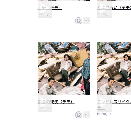
手紙（デモ）
どぶさらい（デモ
BurnQue
BurnQue
都会の天使（デモ）
エンドレスサイク
モ）
BurnQue
BurnQue