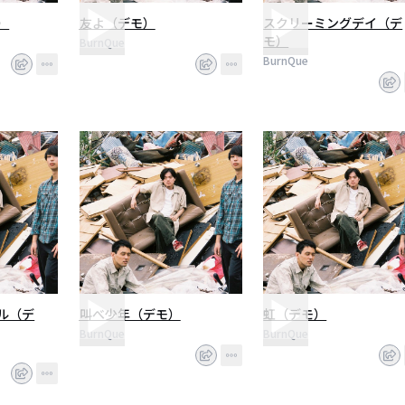
）
友よ（デモ）
スクリーミングデイ（デ
モ）
BurnQue
BurnQue
ル（デ
叫べ少年（デモ）
虹（デモ）
BurnQue
BurnQue