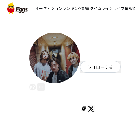
オーディション
ランキング
記事
タイムライン
ライブ情報
open_
BurnQue
EggsID：
BurnQue
18
フォロワー
フォローする
東京都
ロック
/
オルタナティブ
OFFICIAL WEBSITE
2013年頃東京で結成
ロックバンド
紆余曲折を経て2018年8月より現
宮川正義（Vo.G）
川井宏航（B）
出口賢門（Dr）