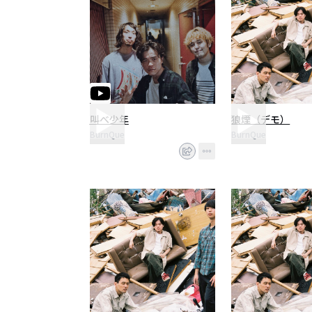
叫べ少年
狼煙（デモ）
BurnQue
BurnQue