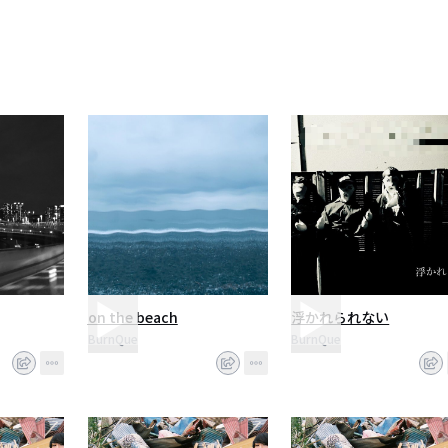
れ」を不定期開催中
リースシングル「火山盤」シリーズを毎月100枚限定で発売
ての火山盤完売！！
ブ「八月の火山」
盛況で終了
からピックアップした曲を再録したミニアルバム「火山Burn」を発売
ンライブ「十二月の火山〜謝謝火火〜」を下北沢basement barにて開催、大盛況で終了
からピックアップした曲を再録したミニアルバム「火山Que」を発売
バム「激情」を発売
に開催中
on the beach
浮かれられない
BurnQue
BurnQue