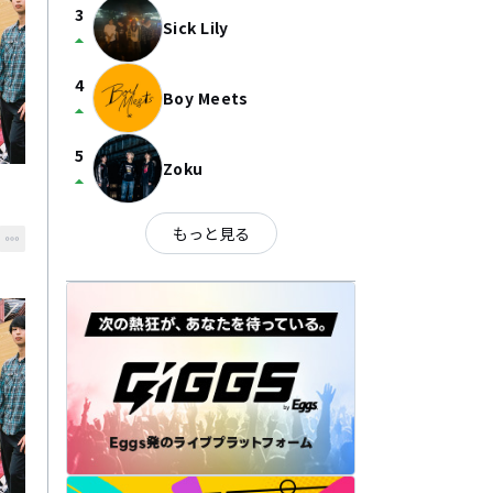
3
Sick Lily
arrow_drop_up
4
Boy Meets
arrow_drop_up
5
Zoku
arrow_drop_up
もっと見る