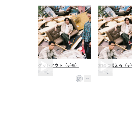
ゲットアウト（デモ）
太陽に吠えろ（デ
BurnQue
BurnQue