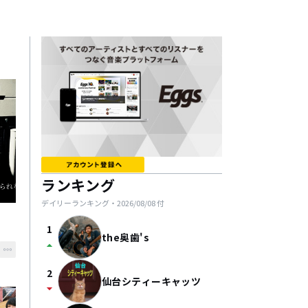
ランキング
デイリーランキング・
2026/08/08
付
1
the奥歯's
arrow_drop_up
2
仙台シティーキャッツ
arrow_drop_down