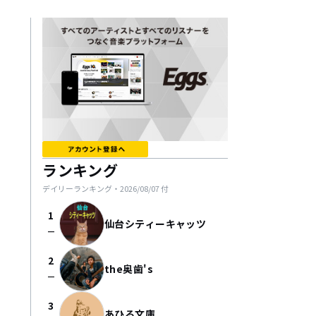
ランキング
デイリーランキング・
2026/08/07
付
1
仙台シティーキャッツ
check_indeterminate_small
2
the奥歯's
check_indeterminate_small
3
あひる文庫