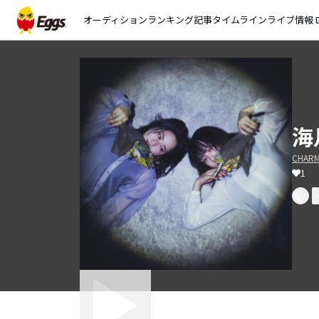
オーディション
ランキング
記事
タイムライン
ライブ情報
open_
海
CHAR
1