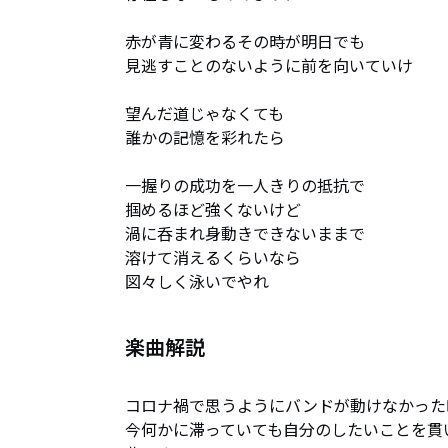
赤が青に変わるその時が明日でも

見逃すことのないように前を向いていけ

望んだ道じゃなくても

誰かの記憶を彩れたら

一握りの成功を一人きりの抵抗で

掴めるほど強くないけど

渦に呑まれ身動きできないままで

溶けて消えるくらいなら

図々しく泳いでやれ
楽曲解説
コロナ禍で思うようにバンドが動けなかった
今何かに滞っていても自分のしたいことを貫