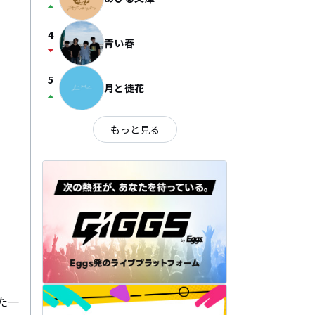
arrow_drop_up
4
青い春
arrow_drop_down
5
月と徒花
arrow_drop_up
もっと見る
た一