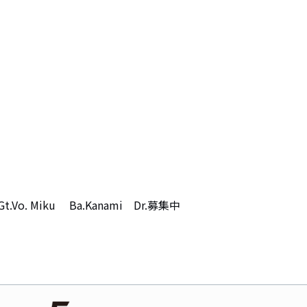
iku     Ba.Kanami    Dr.募集中