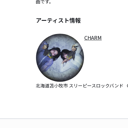
曲です。
アーティスト情報
CHARM
北海道苫小牧市 スリーピースロックバンド   Gt.Vo. M