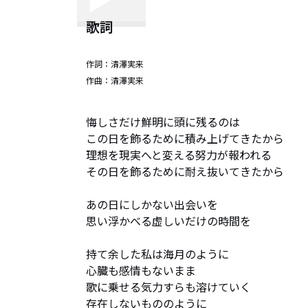
歌詞
作詞：
清澤実来
作曲：
清澤実来
悔しさだけ鮮明に頭に残るのは

この日を飾るために積み上げてきたから

理想を現実へと変える努力が報われる

その日を飾るために耐え抜いてきたから

あの日にしかない出会いを

思い浮かべる虚しいだけの時間を

持て余した私は海月のように

心臓も感情もないまま

歌に乗せる気力すらも溶けていく

存在しないもののように
