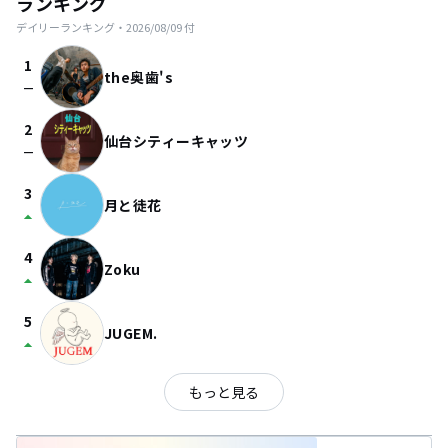
ランキング
デイリーランキング・
2026/08/09
付
1
the奥歯's
check_indeterminate_small
2
仙台シティーキャッツ
check_indeterminate_small
3
月と徒花
arrow_drop_up
4
Zoku
arrow_drop_up
5
JUGEM.
arrow_drop_up
もっと見る