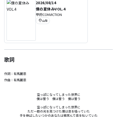
2026/08/14
僕の夏休みVOL.4
甲府CONVICTION
location_on
山梨
歌詞
作詞：
有馬麗恩
作曲：
有馬麗恩
空っぽになってしまった世界に

僕は誓う　僕は誓う　僕は誓う

空っぽになってしまった世界に

ただ一筋の光を見つけた僕は息を吸っていた

手を伸ばしたいつかのあなたは微笑んで息を吐いていた
