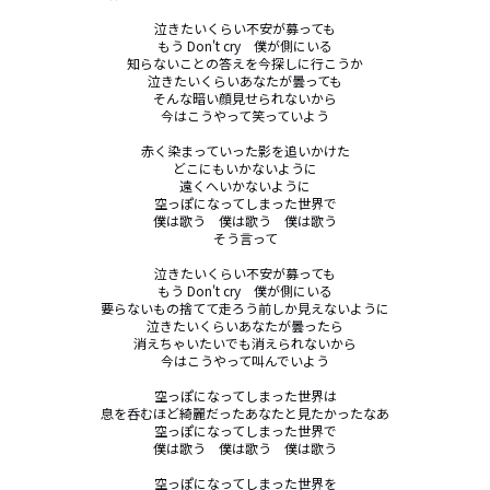
泣きたいくらい不安が募っても

もう Don't cry　僕が側にいる

知らないことの答えを今探しに行こうか

泣きたいくらいあなたが曇っても

そんな暗い顔見せられないから

今はこうやって笑っていよう

赤く染まっていった影を追いかけた

どこにもいかないように

遠くへいかないように

空っぽになってしまった世界で

僕は歌う　僕は歌う　僕は歌う

そう言って

泣きたいくらい不安が募っても

もう Don't cry　僕が側にいる

要らないもの捨てて走ろう前しか見えないように

泣きたいくらいあなたが曇ったら

消えちゃいたいでも消えられないから

今はこうやって叫んでいよう

空っぽになってしまった世界は

息を呑むほど綺麗だったあなたと見たかったなあ

空っぽになってしまった世界で

僕は歌う　僕は歌う　僕は歌う

空っぽになってしまった世界を
