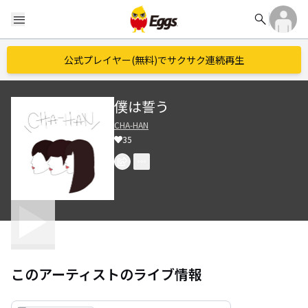
search
menu
公式プレイヤー(無料)でサクサク連続再生
僕は誓う
CHA-HAN
35
このアーティストのライブ情報