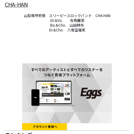
CHA-HAN
山梨県甲府発　スリーピースロックバンド　CHA-HAN

Gt.&Vo.　　有馬麗恩

Ba.&Cho.　山田時矢

Dr.&Cho.　八坂空瑠実