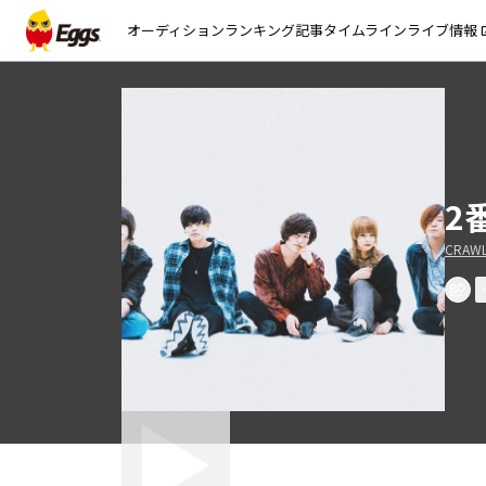
オーディション
ランキング
記事
タイムライン
ライブ情報
open_
2
CRAWL