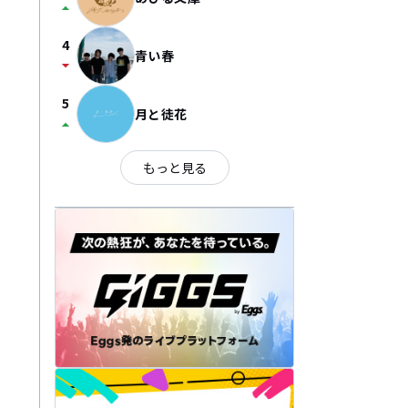
arrow_drop_up
4
青い春
arrow_drop_down
5
月と徒花
arrow_drop_up
もっと見る