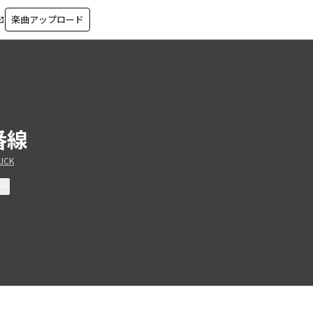
楽曲アップロード
in_new
番線
ICK