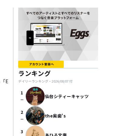
ランキング
m「E
デイリーランキング・
2026/08/07
付
1
仙台シティーキャッツ
check_indeterminate_small
2
the奥歯's
check_indeterminate_small
3
あひる文庫