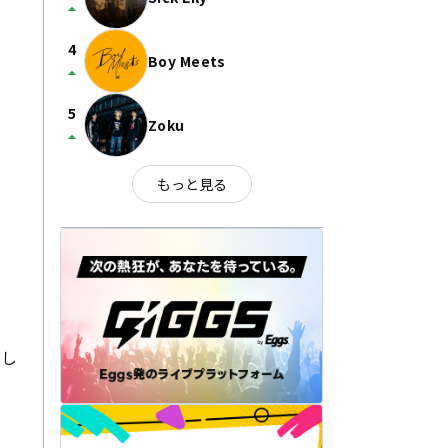
arrow_drop_up
4
Boy Meets
arrow_drop_up
5
Zoku
arrow_drop_up
もっと見る
像し