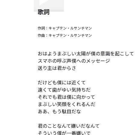
歌詞
作詞：
キャプテン・ルサンチマン
作曲：
キャプテン・ルサンチマン
おはようまぶしい太陽が僕の意識を起こして

スマホの呼ぶ声僕へのメッセージ

送り主は君からさ

だけども僕には近くて

遠くて歯がゆい気持ちだ

それでも君は僕に向かって

まぶしい笑顔をくれるんだ

ああ、もう駄目だな

君のことなんて嫌いだなんて

そういう僕が一番嫌いで
