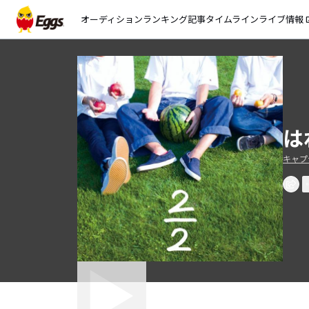
オーディション
ランキング
記事
タイムライン
ライブ情報
open_
はれ
キャプ