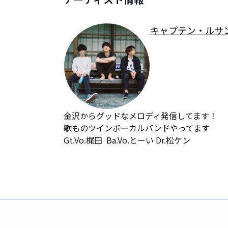
キャプテン・ルサ
金沢からグッドなメロディ発信してます！

歌ものツインボーカルバンドやってます 

Gt.Vo.梶田  Ba.Vo.とーい Dr.松ケン