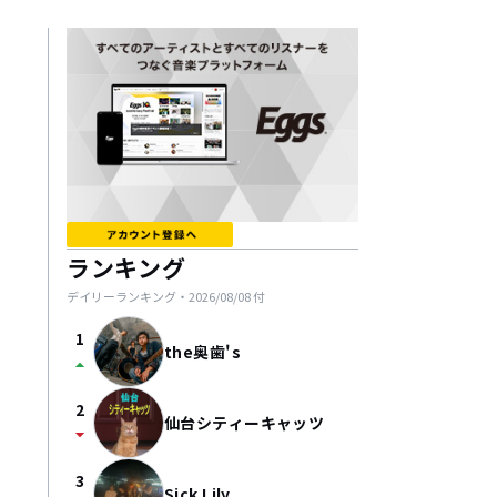
ランキング
デイリーランキング・
2026/08/08
付
1
the奥歯's
arrow_drop_up
2
仙台シティーキャッツ
arrow_drop_down
3
Sick Lily