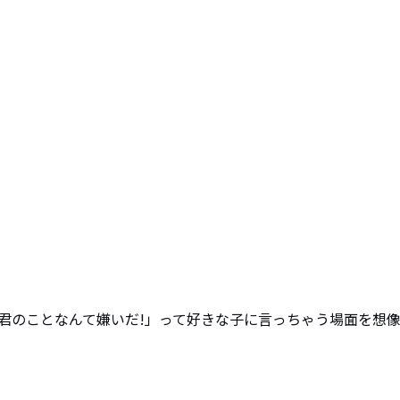


君のことなんて嫌いだ!」って好きな子に言っちゃう場面を想