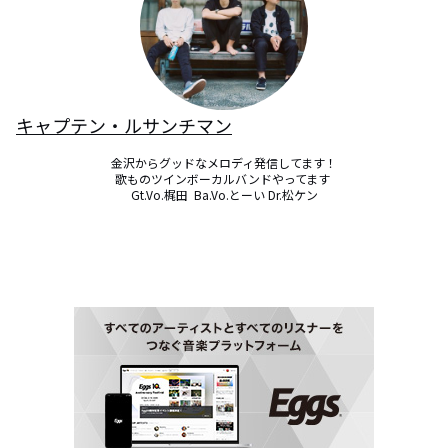
キャプテン・ルサンチマン
金沢からグッドなメロディ発信してます！

歌ものツインボーカルバンドやってます 

Gt.Vo.梶田  Ba.Vo.とーい Dr.松ケン