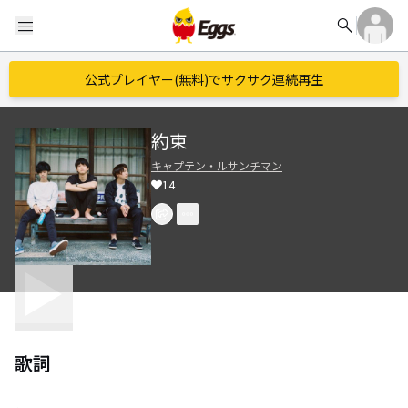
search
menu
公式プレイヤー(無料)でサクサク連続再生
約束
キャプテン・ルサンチマン
14
歌詞