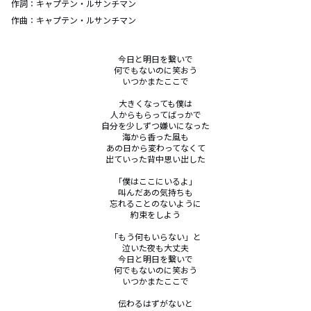
作詞：
キャプテン・ルサンチマン
作曲：
キャプテン・ルサンチマン
今日と明日を繋いで

何でもないのに笑おう

いつかまたここで

大きくなっても僕は

人からもらってばっかで

自分を少しずつ嫌いになった

海から香った風も

あの日から変わってなくて

出ていった背中思い出した

「僕はここにいるよ」

叫んだあの気持ちも

忘れることのないように

約束をしよう

「もう何もいらない」と

泣いた夜も大丈夫

今日と明日を繋いで

何でもないのに笑おう

いつかまたここで

伝わるはずがないと
