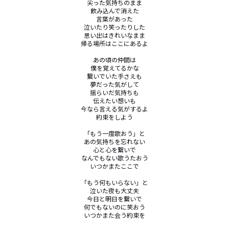
尖った気持ちのまま

飲み込んで消えた

言葉があった

泣いたり笑ったりした

思い出はきれいなまま

帰る場所はここにあるよ

あの頃の仲間は

僕を覚えてるかな

繋いでいた手さえも

夢だった気がして

揺らいだ気持ちも

伝えたい想いも

今なら言える気がするよ

約束をしよう

「もう一度歌おう」と

あの気持ちを忘れない

心と心を繋いで

なんでもない歌うたおう

いつかまたここで

「もう何もいらない」と

泣いた夜も大丈夫

今日と明日を繋いで

何でもないのに笑おう

いつかまた会う約束を
