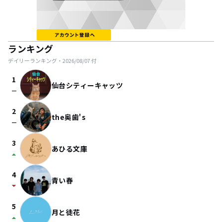
ランキング
デイリーランキング・
2026/08/07
付
1
仙台シティーキャッツ
check_indeterminate_small
2
the奥歯's
check_indeterminate_small
3
あひる文庫
arrow_drop_up
4
青い春
arrow_drop_down
5
月と徒花
arrow_drop_up