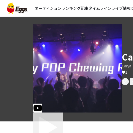
オーディション
ランキング
記事
タイムライン
ライブ情報
open_
Ca
Carya
1