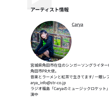
アーティスト情報
Carya
宮城県角田市在住のシンガーソングライターCa
角田市PR大使。

音楽とラーメンと紅茶で生きてます/ 一眼レフ / 古着
arya_info@str-co.jp

ラジオ福島「Caryaのミュージックロケット
演中