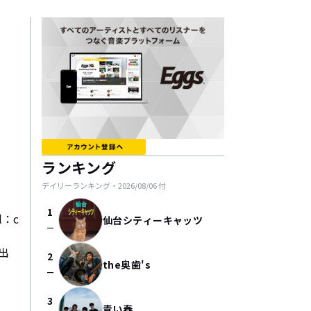
ランキング
デイリーランキング・
2026/08/06
付
1
l：c
仙台シティーキャッツ
check_indeterminate_small
出
2
the奥歯's
check_indeterminate_small
3
青い春