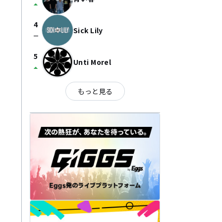
arrow_drop_up
4
Sick Lily
check_indeterminate_small
5
Unti Morel
arrow_drop_up
もっと見る