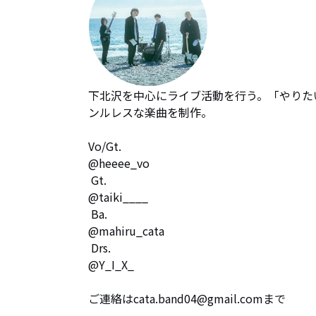
下北沢を中心にライブ活動を行う。「やりた
ンルレスな楽曲を制作。

Vo/Gt. 

@heeee_vo

 Gt. 

@taiki____

 Ba. 

@mahiru_cata

 Drs. 

@Y_I_X_

ご連絡はcata.band04@gmail.comまで