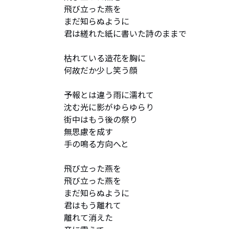
飛び立った燕を

まだ知らぬように

君は縒れた紙に書いた詩のままで

枯れている造花を胸に

何故だか少し笑う顔

予報とは違う雨に濡れて

沈む光に影がゆらゆらり

街中はもう後の祭り

無思慮を成す

手の鳴る方向へと

飛び立った燕を

飛び立った燕を

まだ知らぬように

君はもう離れて

離れて消えた
