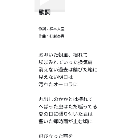
歌詞
作詞：
松本大空
作曲：
打越泰貴
窓叩いた朝風、揺れて

埃まみれていった換気扇

消えない過去は錆びた箱に

見えない明日は

汚れたオーロラに

丸出しのかかとは擦れて

へばった虫はただ嗤ってる

夏の日に張り付いた君は

響いた蝉時雨が止む頃に

飛び立った燕を
