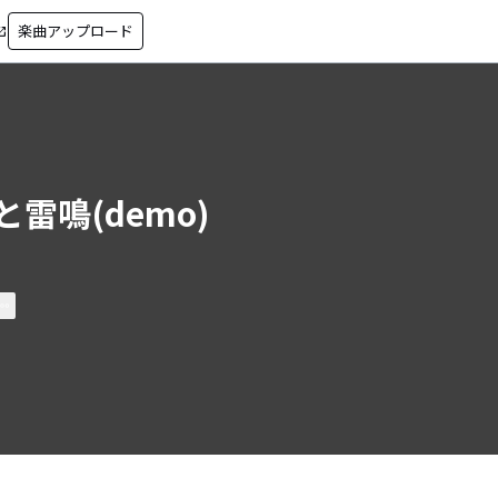
楽曲アップロード
in_new
と雷鳴(demo)