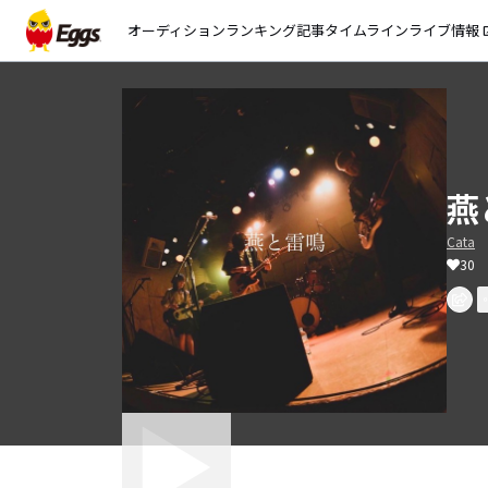
オーディション
ランキング
記事
タイムライン
ライブ情報
open_
燕
Cata
30