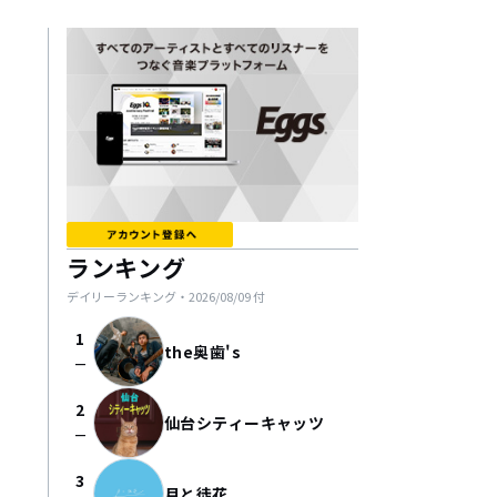
ランキング
デイリーランキング・
2026/08/09
付
1
the奥歯's
check_indeterminate_small
2
仙台シティーキャッツ
check_indeterminate_small
3
月と徒花