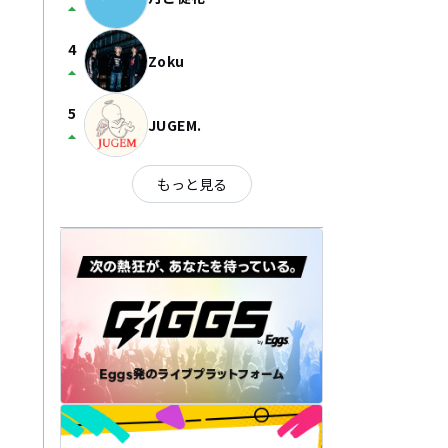
arrow_drop_up
4
Zoku
arrow_drop_up
5
JUGEM.
arrow_drop_up
もっと見る