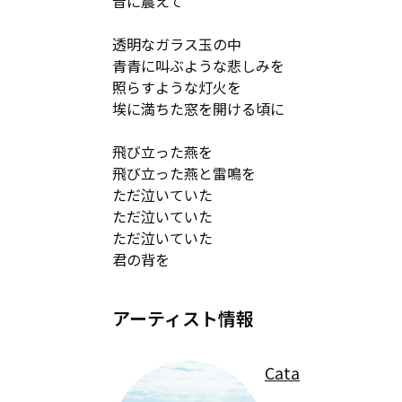
音に震えて

透明なガラス玉の中

青青に叫ぶような悲しみを

照らすような灯火を

埃に満ちた窓を開ける頃に

飛び立った燕を

飛び立った燕と雷鳴を

ただ泣いていた

ただ泣いていた

ただ泣いていた

君の背を
アーティスト情報
Cata