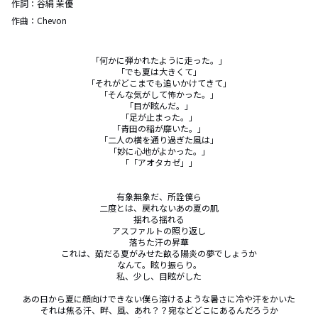
作詞：
谷絹 茉優
作曲：
Chevon
「何かに弾かれたように走った。」

「でも夏は大きくて」

「それがどこまでも追いかけてきて」

「そんな気がして怖かった。」

「目が眩んだ。」

「足が止まった。」

「青田の稲が靡いた。」

「二人の横を通り過ぎた風は」

「妙に心地がよかった。」

「「アオタカゼ」」

有象無象だ、所詮僕ら

二度とは、戻れないあの夏の肌

揺れる揺れる

アスファルトの照り返し

落ちた汗の昇華

これは、茹だる夏がみせた畝る陽炎の夢でしょうか

なんて。眩り振らり。

私、少し、目眩がした

あの日から夏に顔向けできない僕ら溶けるような暑さに冷や汗をかいた

それは焦る汗、畔、風、あれ？？宛などどこにあるんだろうか
