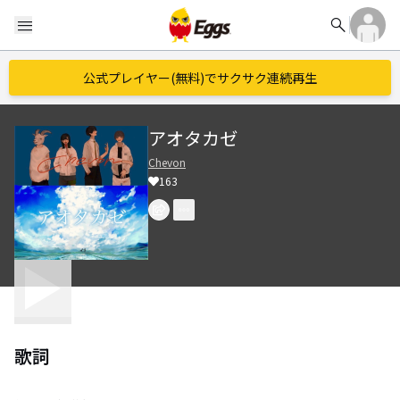
search
menu
公式プレイヤー(無料)でサクサク連続再生
アオタカゼ
Chevon
163
歌詞