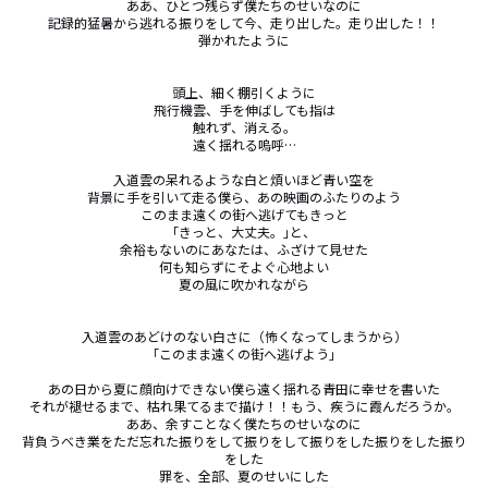
ああ、ひとつ残らず僕たちのせいなのに

記録的猛暑から逃れる振りをして今、走り出した。走り出した！！

弾かれたように

頭上、細く棚引くように

飛行機雲、手を伸ばしても指は

触れず、消える。

遠く揺れる嗚呼…

入道雲の呆れるような白と煩いほど青い空を

背景に手を引いて走る僕ら、あの映画のふたりのよう

このまま遠くの街へ逃げてもきっと

｢きっと、大丈夫。｣と、

余裕もないのにあなたは、ふざけて見せた

何も知らずにそよぐ心地よい

夏の風に吹かれながら

入道雲のあどけのない白さに（怖くなってしまうから）

「このまま遠くの街へ逃げよう」

あの日から夏に顔向けできない僕ら遠く揺れる青田に幸せを書いた

それが褪せるまで、枯れ果てるまで描け！！もう、疾うに霞んだろうか。

ああ、余すことなく僕たちのせいなのに

背負うべき業をただ忘れた振りをして振りをして振りをした振りをした振り
をした

罪を、全部、夏のせいにした
