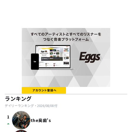
ランキング
デイリーランキング・
2026/08/08
付
1
the奥歯's
arrow_drop_up