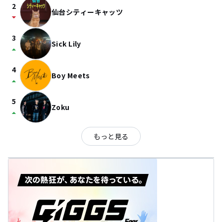
2
仙台シティーキャッツ
arrow_drop_down
3
Sick Lily
arrow_drop_up
4
Boy Meets
arrow_drop_up
5
Zoku
arrow_drop_up
もっと見る