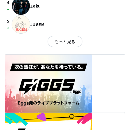
4
Zoku
arrow_drop_up
5
JUGEM.
arrow_drop_up
もっと見る