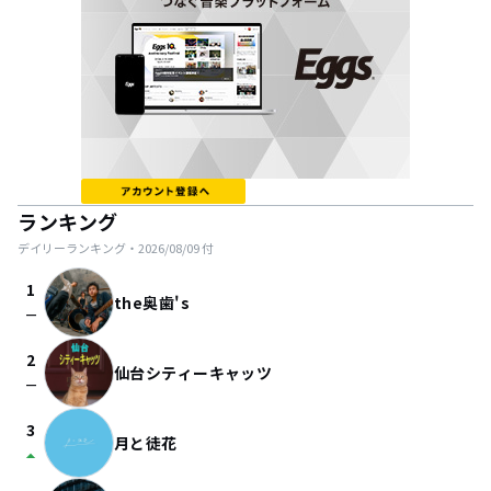
ランキング
デイリーランキング・
2026/08/09
付
1
the奥歯's
check_indeterminate_small
2
仙台シティーキャッツ
check_indeterminate_small
3
月と徒花
arrow_drop_up