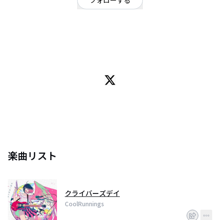
フォローする
東京都
ロック
OFFICIAL WEBSITE
「音楽で世界が救えなくても、きっとあなたを救える」
どんな絶望や暗闇をも照らす光を描く4ピースロックバンド。
2008年、活動開始。
ロッキング・オン主催"COUNT DOWN JACK"で優勝し、
COUNT DOWN JAPAN 08/09＠幕張メッセに出演を果たす。
2012年、ブルエンとスプリットツアーを行い、最終日の6/29、渋谷O-Crest
にて
ガチンコ2MAN＜LIVE EFFECT vol.2 "BLUE ENCOUNT vs CoolRunnings"＞開
催。
2015年、今までの全てと進化を証明するアルバム「TIMELESS
IMAGINATION」リリース。
楽曲リスト
2016年、ガチンコ2MANシリーズ"ONE ON ONE"開始。
2017年、クルラン1MANシリーズ"ONE BY ONE"開始。
2018年、千葉市×bayfm主催"GO TO JAPAN JAM 2018"で優勝。
ロッキング・オン主催"JAPAN JAM 2018"に出演を果たす。
クライバーズデイ
CoolRunnings