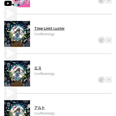
Time Limit Luster
CoolRunnings
エス
CoolRunnings
アルト
CoolRunnings