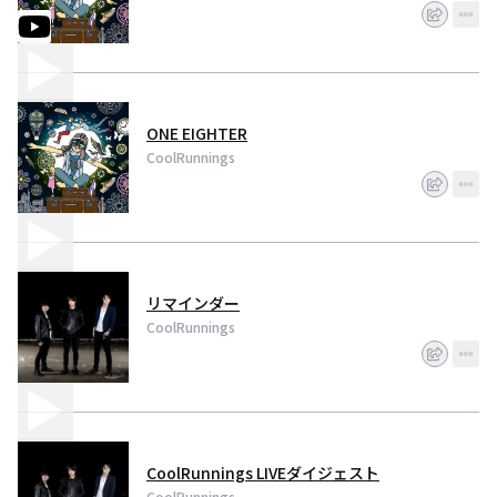
ONE EIGHTER
CoolRunnings
リマインダー
CoolRunnings
CoolRunnings LIVEダイジェスト
CoolRunnings