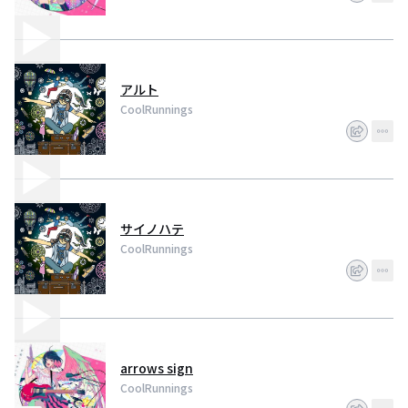
アルト
CoolRunnings
サイノハテ
CoolRunnings
arrows sign
CoolRunnings