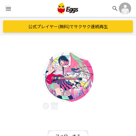
search
menu
公式プレイヤー(無料)でサクサク連続再生
CoolRunnings
EggsID：
CoolRunnings
238
フォロワー