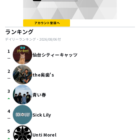
ランキング
デイリーランキング・
2026/08/06
付
1
仙台シティーキャッツ
check_indeterminate_small
2
the奥歯's
check_indeterminate_small
3
青い春
arrow_drop_up
4
Sick Lily
check_indeterminate_small
5
Unti Morel
arrow_drop_up