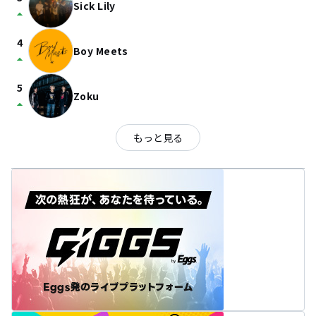
Sick Lily
arrow_drop_up
4
Boy Meets
arrow_drop_up
5
Zoku
arrow_drop_up
もっと見る