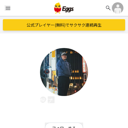
search
menu
公式プレイヤー(無料)でサクサク連続再生
MCザップ（おかべともあき）
EggsID：
CzapZap
8
フォロワー