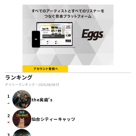
ランキング
デイリーランキング・
2026/08/08
付
1
the奥歯's
arrow_drop_up
2
仙台シティーキャッツ
arrow_drop_down
3