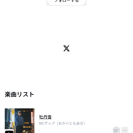
フォローする
東京都
ヒップホップ・ラップ
/
ヒップホップ・ラップ
OFFICIAL WEBSITE
東京在住1999年生まれのラッパーです。高ラには出ていません。。YouTube
等、各リンクを下のURLにまとめてあるのでぜひよろしくお願いします！
lit.link/mczap
1stアルバムのリンクはこちら→ https://big-up.style/WZ9lHiijNw
楽曲リスト
牡丹雪
MCザップ（おかべともあき）