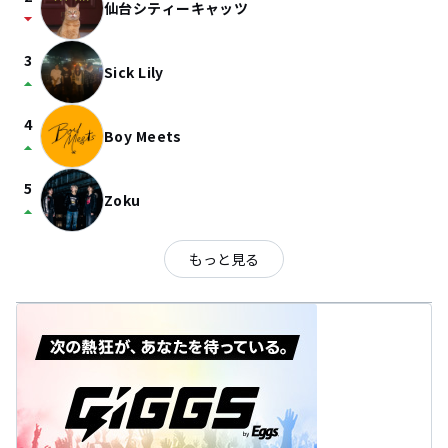
仙台シティーキャッツ
arrow_drop_down
3
Sick Lily
arrow_drop_up
4
Boy Meets
arrow_drop_up
5
Zoku
arrow_drop_up
もっと見る