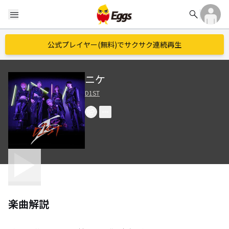
search
menu
公式プレイヤー(無料)でサクサク連続再生
ニケ
D1ST
楽曲解説