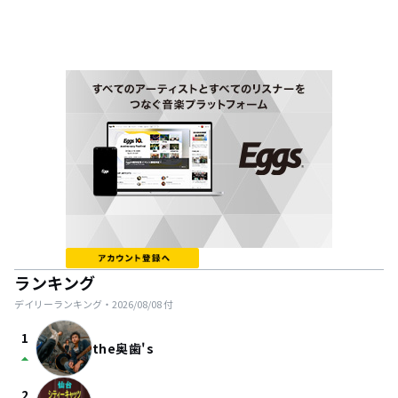
ランキング
デイリーランキング・
2026/08/08
付
1
the奥歯's
arrow_drop_up
2