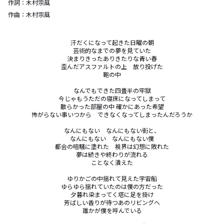
作詞：
木村宗風
作曲：
木村宗風
汗だくになって起きた日曜の朝

芸術的なまでの夢を見ていた

決まりきったありきたりな青い春

歪んだアスファルトの上　放り投げた

鞄の中

なんでもできた四畳半の牢獄

今じゃもうただの寝床になってしまって

散らかった部屋の中 確かにあった希望

怖がらない事いつから　できなくなってしまったんだろうか

なんにもない　なんにもない街と、

なんにもない　なんにもない僕

都会の喧騒に塗れた　視界は幻想に敗れた

夢は続きや終わりが流れる

ことなく潰えた

ゆりかごの中揺れて見えた宇宙船

ゆらゆら揺れていたのは僕の方だった

夕暮れ染まってく塔に足を掛け

芳ばしい香りが待つあのリビングへ

誰かが僕を呼んでいる
