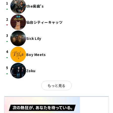
1
the奥歯's
arrow_drop_up
2
仙台シティーキャッツ
arrow_drop_down
3
Sick Lily
arrow_drop_up
4
Boy Meets
arrow_drop_up
5
Zoku
arrow_drop_up
もっと見る