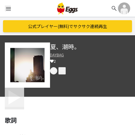
search
menu
公式プレイヤー(無料)でサクサク連続再生
夏、潮時。
DAYBAG
2
歌詞