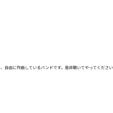
うに、自由に作曲しているバンドです。是非聴いてやってください