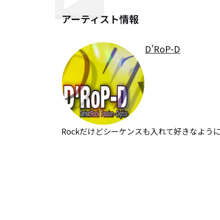
アーティスト情報
D'RoP-D
Rockだけどシーケンスも入れて好きなよ