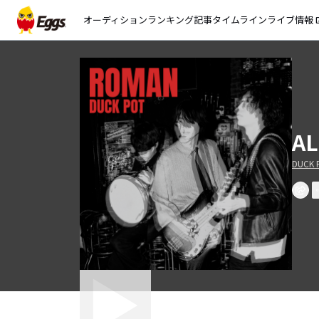
オーディション
ランキング
記事
タイムライン
ライブ情報
open_
AL
DUCK 