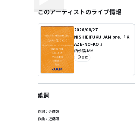
このアーティストのライブ情報
2026/08/27
NISHIEIFUKU JAM pre.「 K
AZE-NO-KO 」
西永福JAM
location_on
東京
歌詞
作詞：
近藤颯
作曲：
近藤颯