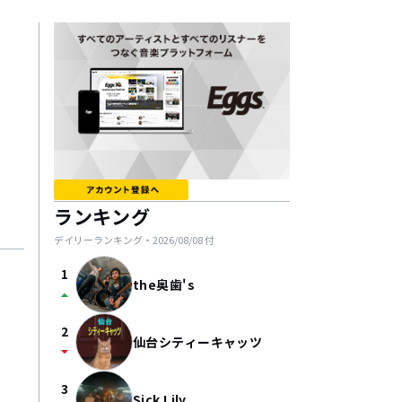
ランキング
デイリーランキング・
2026/08/08
付
1
the奥歯's
arrow_drop_up
2
仙台シティーキャッツ
arrow_drop_down
3
Sick Lily