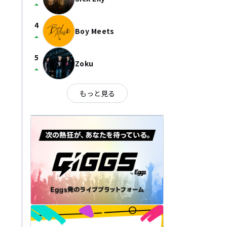
arrow_drop_up
4
Boy Meets
arrow_drop_up
5
Zoku
arrow_drop_up
もっと見る