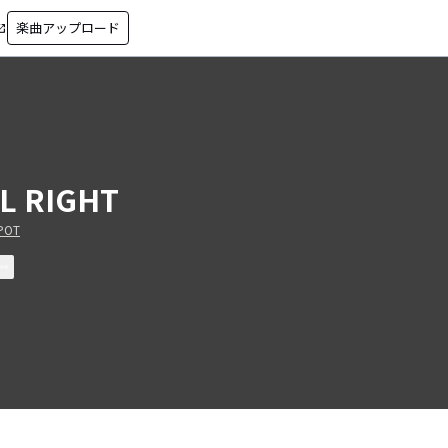
楽曲アップロード
in_new
L RIGHT
POT