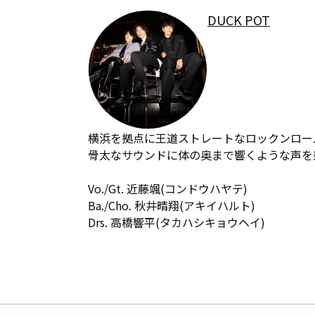
DUCK POT
横浜を拠点に王道ストレートなロックンロー
骨太なサウンドに体の奥まで響くような声を乗
Vo./Gt. 近藤颯(コンドウハヤテ)

Ba./Cho. 秋井晴翔(アキイハルト)

Drs. 高橋響平(タカハシキョウヘイ)