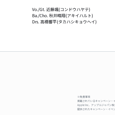
Vo./Gt. 近藤颯(コンドウハヤテ)

Ba./Cho. 秋井晴翔(アキイハルト)

Drs. 高橋響平(タカハシキョウヘイ)
※免責事項
掲載されているキャンペーン・イ
Apple Inc、アップルジ
提供されたキャンペーン・イベン