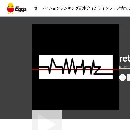
オーディション
ランキング
記事
タイムライン
ライブ情報
open_
re
DUMB