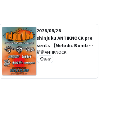
2026/08/26
shinjuku ANTIKNOCK pre
sents 【Melodic Bomb v
新宿ANTIKNOCK
ol.34】 -PALEISLAND"1st
location_on
新宿
EP「LIKE」release party
-