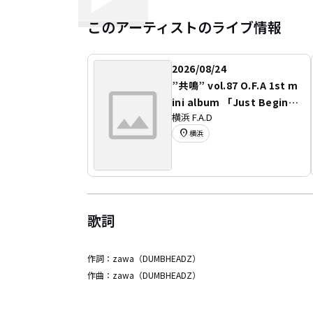
このアーティストのライブ情報
2026/08/24
”共鳴” vol.87 O.F.A 1st m
ini album 「Just Beginni
横浜 F.A.D
ng」 release tour FREAK
location_on
横浜
S 1st EP ”Go For A Surf”
Release Tour
歌詞
作詞：
zawa（DUMBHEADZ）
作曲：
zawa（DUMBHEADZ）