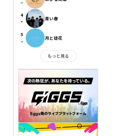
arrow_drop_up
4
青い春
arrow_drop_down
5
月と徒花
arrow_drop_up
もっと見る