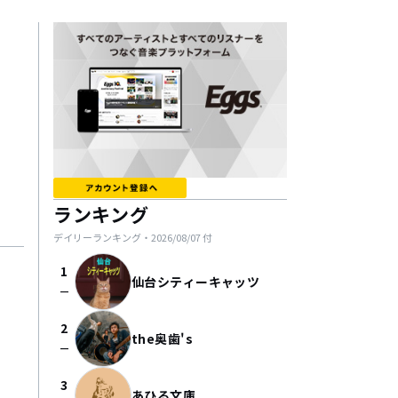
ランキング
デイリーランキング・
2026/08/07
付
1
仙台シティーキャッツ
check_indeterminate_small
2
the奥歯's
check_indeterminate_small
3
あひる文庫