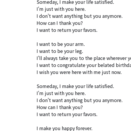
Someday, I make your life satisfied.

I'm just with you here. 

I don't want anything but you anymore.  

How can I thank you? 

I want to return your favors. 

I want to be your arm.

I want to be your leg.

I'll always take you to the place wherever y
I want to congratulate your belated birthday
I wish you were here with me just now.

Someday, I make your life satisfied.

I'm just with you here. 

I don't want anything but you anymore.  

How can I thank you? 

I want to return your favors. 

I make you happy forever.
